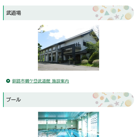
武道場
釧路市鶴ケ岱武道館 施設案内
プール