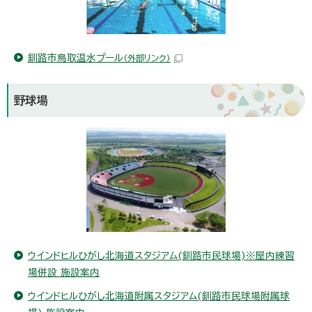
釧路市鳥取温水プール
（外部リンク）
野球場
ウインドヒルひがし北海道スタジアム(釧路市民球場)※屋内練習
場併設 施設案内
ウインドヒルひがし北海道附属スタジアム(釧路市民球場附属球