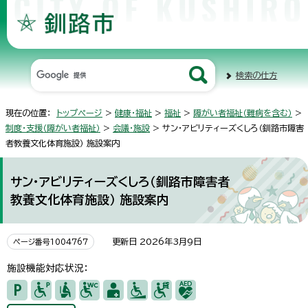
検索の仕方
現在の位置：
トップページ
>
健康・福祉
>
福祉
>
障がい者福祉（難病を含む）
>
制度・支援（障がい者福祉）
>
会議・施設
> サン・アビリティーズくしろ（釧路市障害
者教養文化体育施設） 施設案内
サン・アビリティーズくしろ（釧路市障害者
教養文化体育施設） 施設案内
更新日 2026年3月9日
ページ番号1004767
施設機能対応状況：