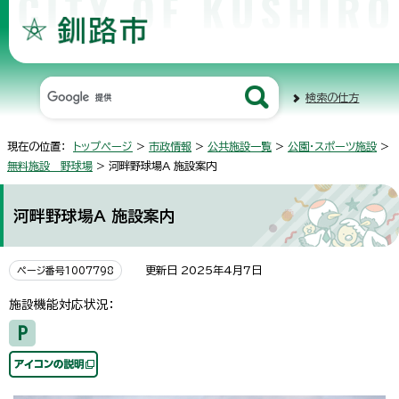
検索の仕方
現在の位置：
トップページ
>
市政情報
>
公共施設一覧
>
公園・スポーツ施設
>
無料施設 野球場
> 河畔野球場A 施設案内
河畔野球場A 施設案内
更新日 2025年4月7日
ページ番号1007798
施設機能対応状況：