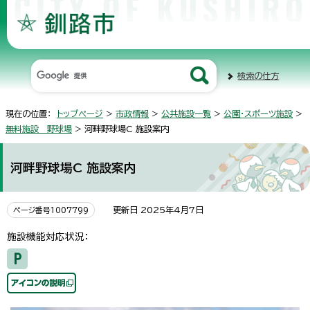
検索の仕方
現在の位置：
トップページ
>
市政情報
>
公共施設一覧
>
公園・スポーツ施設
>
無料施設 野球場
> 河畔野球場C 施設案内
河畔野球場C 施設案内
更新日 2025年4月7日
ページ番号1007799
施設機能対応状況：