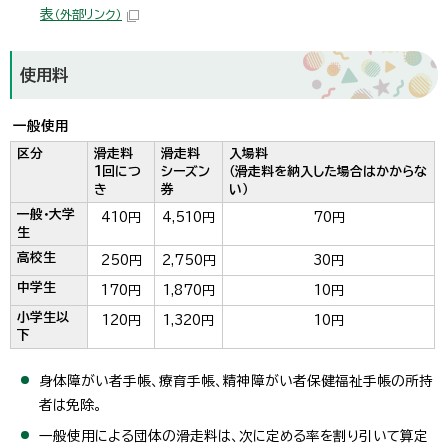
表
（外部リンク）
使用料
一般使用
区分
滑走料
滑走料
入場料
1回につ
シーズン
（滑走料を納入した場合はかからな
き
券
い）
一般・大学
410円
4,510円
70円
生
高校生
250円
2,750円
30円
中学生
170円
1,870円
10円
小学生以
120円
1,320円
10円
下
身体障がい者手帳、療育手帳、精神障がい者保健福祉手帳の所持
者は免除。
一般使用による団体の滑走料は、次に定める率を割り引いて算定