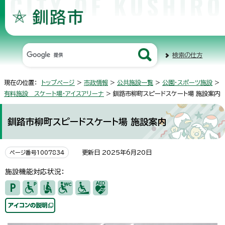
検索の仕方
現在の位置：
トップページ
>
市政情報
>
公共施設一覧
>
公園・スポーツ施設
>
有料施設 スケート場・アイスアリーナ
> 釧路市柳町スピードスケート場 施設案内
釧路市柳町スピードスケート場 施設案内
更新日 2025年6月20日
ページ番号1007834
施設機能対応状況：