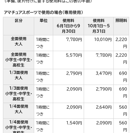
（準備、後片付けに要する使用料はこの表の半額）
アマチュアスポーツで使用の場合（専用使用）
区分
単位
使用料
使用料
照明料
6月1日から9
10月1日～5
月30日
月31日
全面使用
1時間に
7,780円
10,010円
2,220
大人
つき
円
全面使用
1時間に
5,570円
7,780円
2,220
小学生・中学生・
つき
円
高校生
1/3面使用
1時間に
2,790円
3,470円
690
大人
つき
円
1/3面使用
1時間に
2,090円
2,790円
690
小学生・中学生・
つき
円
高校生
1/4面使用
1時間に
2,090円
2,640円
560
大人
つき
円
1/4面使用
1時間に
1,540円
2,090円
560
小学生・中学生・
つき
円
高校生