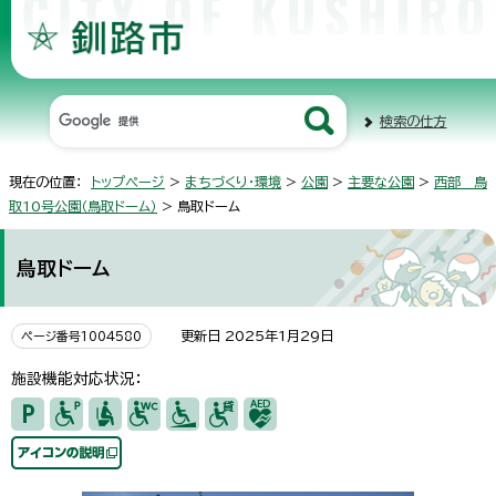
検索の仕方
現在の位置：
トップページ
>
まちづくり・環境
>
公園
>
主要な公園
>
西部 鳥
取10号公園（鳥取ドーム）
> 鳥取ドーム
鳥取ドーム
更新日 2025年1月29日
ページ番号1004580
施設機能対応状況：