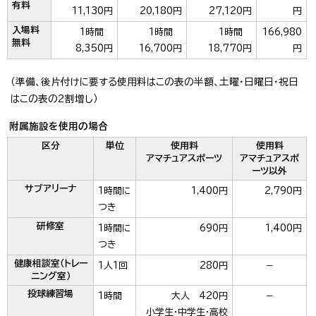
有料
11,130円
20,180円
27,120円
円
入場料
1時間
1時間
1時間
166,980
無料
8,350円
16,700円
18,770円
円
（準備、後片付けに要する使用料はこの表の半額、土曜・日曜日・祝日
はこの表の2割増し）
附属施設を使用の場合
区分
単位
使用料
使用料
アマチュアスポーツ
アマチュアスポ
ーツ以外
サブアリーナ
1時間に
1,400円
2,790円
つき
研修室
1時間に
690円
1,400円
つき
健康相談室（トレー
1人1回
280円
－
ニング室）
投球練習場
1時間
大人 420円
－
小学生・中学生・高校