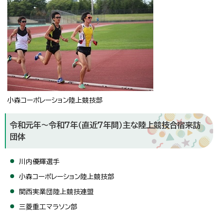
小森コーポレーション陸上競技部
令和元年～令和7年（直近7年間）主な陸上競技合宿来訪
団体
川内優輝選手
小森コーポレーション陸上競技部
関西実業団陸上競技連盟
三菱重工マラソン部