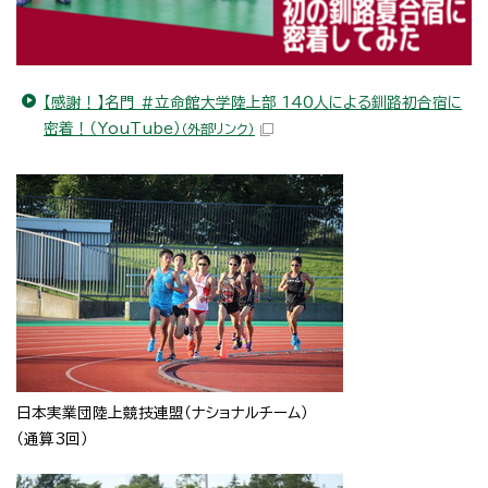
【感謝！】名門 #立命館大学陸上部 140人による釧路初合宿に
密着！（YouTube）
（外部リンク）
日本実業団陸上競技連盟（ナショナルチーム）
（通算3回）