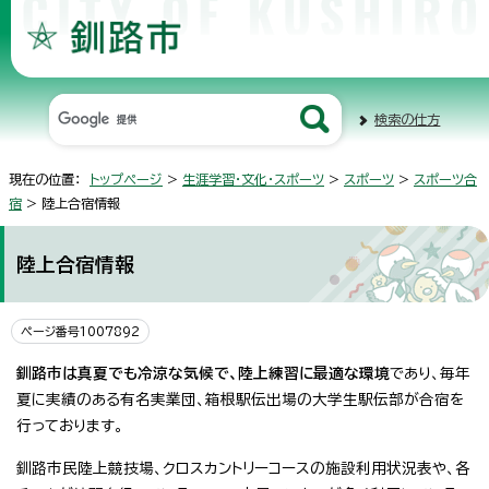
検索の仕方
現在の位置：
トップページ
>
生涯学習・文化・スポーツ
>
スポーツ
>
スポーツ合
宿
> 陸上合宿情報
陸上合宿情報
ページ番号1007892
釧路市は真夏でも冷涼な気候で、陸上練習に最適な環境
であり、毎年
夏に実績のある有名実業団、箱根駅伝出場の大学生駅伝部が合宿を
行っております。
釧路市民陸上競技場、クロスカントリーコースの施設利用状況表や、各