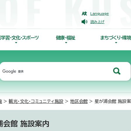
Language
読み上げ
涯学習・文化・スポーツ
健康・福祉
まちづくり・環境
覧
>
観光・文化・コミュニティ施設
>
地区会館
> 星が浦会館 施設
浦会館 施設案内