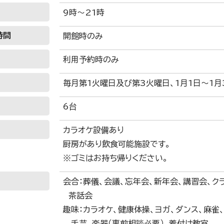
9時～21時
時間
開館時のみ
利用予約時のみ
毎月第1火曜日及び第3火曜日、1月1日～1月
6台
カラオケ設備あり
厨房があり飲食可能施設です。
※ゴミはお持ち帰りください。
会合：葬儀、会議、忘年会、新年会、講習会、ク
茶話会
趣味：カラオケ、健康体操、ヨガ、ダンス、麻雀
手芸、楽器（事前相談必要）、着付け教室