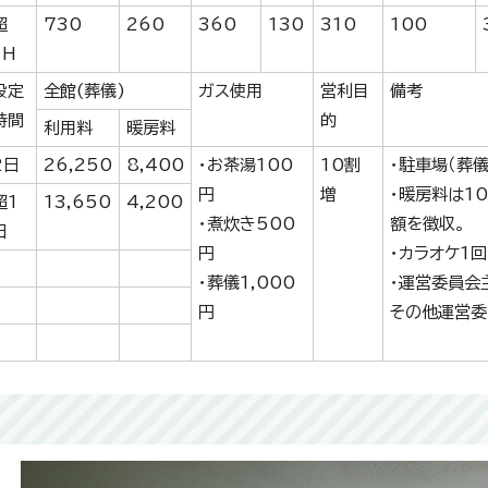
超
730
260
360
130
310
100
1H
設定
全館(葬儀)
ガス使用
営利目
備考
時間
的
利用料
暖房料
2日
26,250
8,400
・お茶湯100
10割
・駐車場（葬儀
円
増
・暖房料は1
超1
13,650
4,200
・煮炊き500
額を徴収。
日
円
・カラオケ1回
・葬儀1,000
・運営委員会
円
その他運営委
真