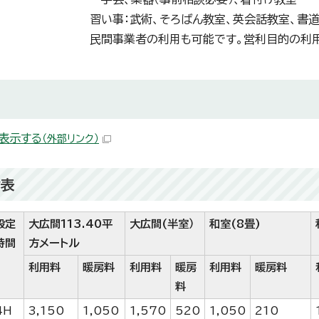
習い事：武術、そろばん教室、英会話教室、書
民間事業者の利用も可能です。営利目的の利
表示する
（外部リンク）
金表
設定
大広間113.40平
大広間(半室）
和室(8畳)
時間
方メートル
利用料
暖房料
利用料
暖房
利用料
暖房料
料
4H
3,150
1,050
1,570
520
1,050
210