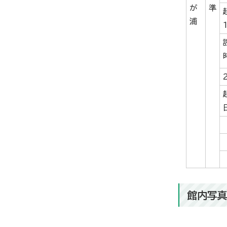
が
準
浦
館内写