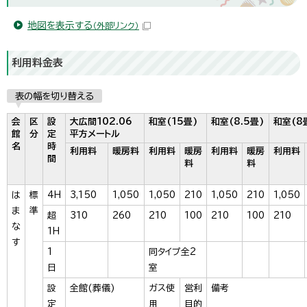
地図を表示する
（外部リンク）
利用料金表
表の幅を切り替える
会
区
設
大広間102.06
和室(15畳)
和室(8.5畳)
和室(8
館
分
定
平方メートル
名
時
利用料
暖房料
利用料
暖房
利用料
暖房
利用料
間
料
料
は
標
4H
3,150
1,050
1,050
210
1,050
210
1,050
ま
準
超
310
260
210
100
210
100
210
な
1H
す
1
同タイプ全2
日
室
設
全館(葬儀)
ガス使
営利
備考
定
用
目的