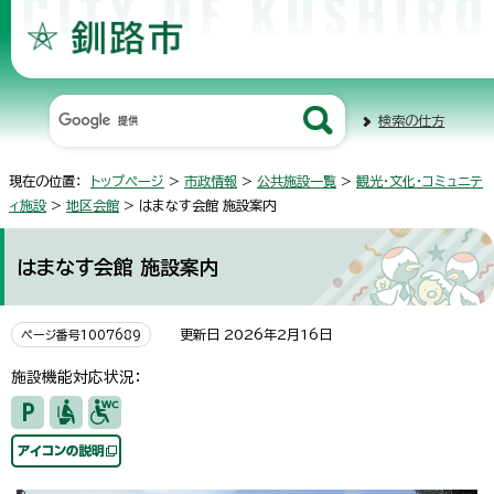
検索の仕方
現在の位置：
トップページ
>
市政情報
>
公共施設一覧
>
観光・文化・コミュニテ
ィ施設
>
地区会館
> はまなす会館 施設案内
はまなす会館 施設案内
更新日 2026年2月16日
ページ番号1007689
施設機能対応状況：