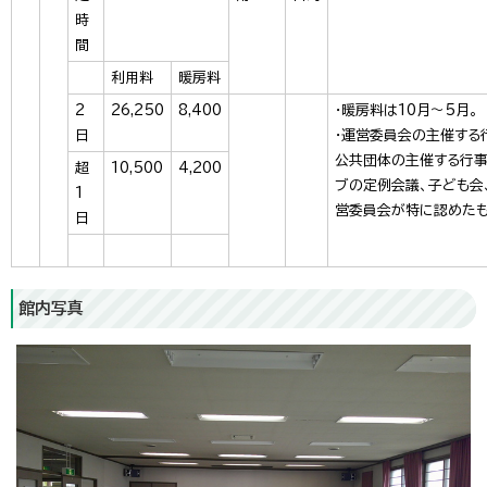
時
間
利用料
暖房料
2
26,250
8,400
・暖房料は10月～5月。
日
・運営委員会の主催する
公共団体の主催する行事
超
10,500
4,200
ブの定例会議、子ども会
1
営委員会が特に認めたも
日
館内写真