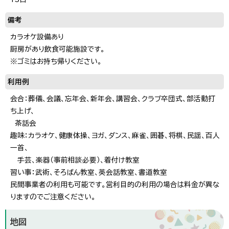
備考
カラオケ設備あり
厨房があり飲食可能施設です。
※ゴミはお持ち帰りください。
利用例
会合：葬儀、会議、忘年会、新年会、講習会、クラブ卒団式、部活動打
ち上げ、
茶話会
趣味：カラオケ、健康体操、ヨガ、ダンス、麻雀、囲碁、将棋、民謡、百人
一首、
手芸、楽器（事前相談必要）、着付け教室
習い事：武術、そろばん教室、英会話教室、書道教室
民間事業者の利用も可能です。営利目的の利用の場合は料金が異な
りますのでご注意ください。
地図