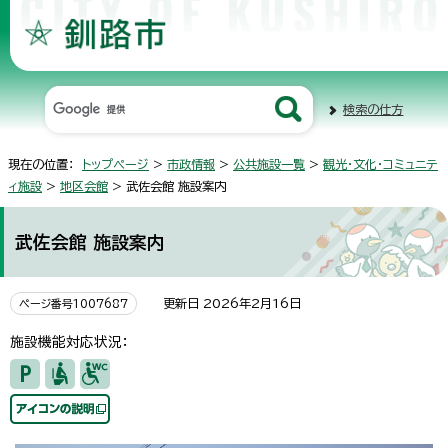
検索の仕方
現在の位置：
トップページ
>
市政情報
>
公共施設一覧
>
観光・文化・コミュニテ
ィ施設
>
地区会館
> 武佐会館 施設案内
武佐会館 施設案内
更新日 2026年2月16日
ページ番号1007687
施設機能対応状況：