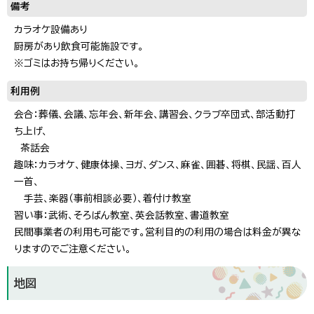
備考
カラオケ設備あり
厨房があり飲食可能施設です。
※ゴミはお持ち帰りください。
利用例
会合：葬儀、会議、忘年会、新年会、講習会、クラブ卒団式、部活動打
ち上げ、
茶話会
趣味：カラオケ、健康体操、ヨガ、ダンス、麻雀、囲碁、将棋、民謡、百人
一首、
手芸、楽器（事前相談必要）、着付け教室
習い事：武術、そろばん教室、英会話教室、書道教室
民間事業者の利用も可能です。営利目的の利用の場合は料金が異な
りますのでご注意ください。
地図