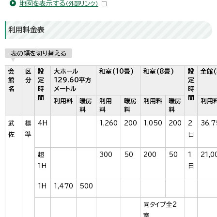
地図を表示する
（外部リンク）
利用料金表
表の幅を切り替える
会
区
設
大ホール
和室(10畳)
和室(8畳)
設
全館(
館
分
定
129.60平方
定
名
時
メートル
時
間
間
利用料
暖房
利用
暖房
利用料
暖房
利用
料
料
料
料
武
標
4H
1,260
200
1,050
200
2
36,7
佐
準
日
超
300
50
200
50
1
21,0
1H
日
1H
1,470
500
同タイプ全2
室