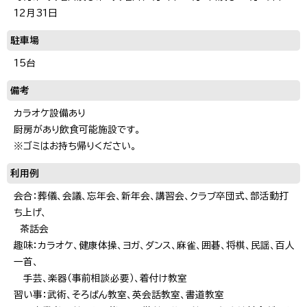
12月31日
駐車場
15台
備考
カラオケ設備あり
厨房があり飲食可能施設です。
※ゴミはお持ち帰りください。
利用例
会合：葬儀、会議、忘年会、新年会、講習会、クラブ卒団式、部活動打
ち上げ、
茶話会
趣味：カラオケ、健康体操、ヨガ、ダンス、麻雀、囲碁、将棋、民謡、百人
一首、
手芸、楽器（事前相談必要）、着付け教室
習い事：武術、そろばん教室、英会話教室、書道教室