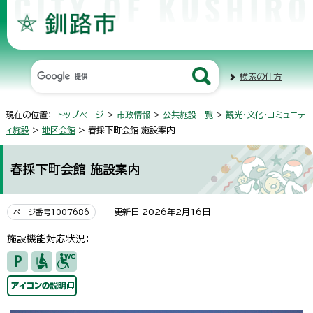
検索の仕方
現在の位置：
トップページ
>
市政情報
>
公共施設一覧
>
観光・文化・コミュニテ
ィ施設
>
地区会館
> 春採下町会館 施設案内
春採下町会館 施設案内
更新日 2026年2月16日
ページ番号1007686
施設機能対応状況：