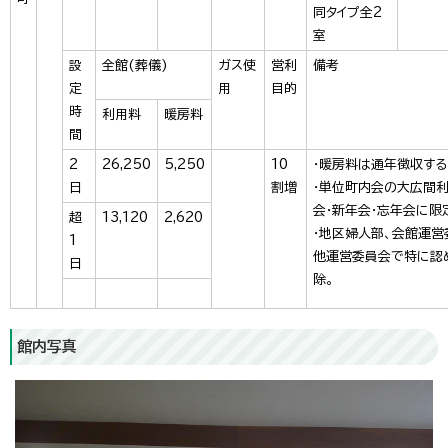
同タイプ全2
室
設
全館(葬儀)
ガス使
営利
備考
定
用
目的
時
利用料
暖房料
間
2
26,250
5,250
10
・暖房料は通年徴収する
日
割増
・単位町内会の大広間利
会・新年会・忘年会に限定
超
13,120
2,620
・地区婦人部、会館運営
1
他運営委員会で特に認
日
除。
館内写真