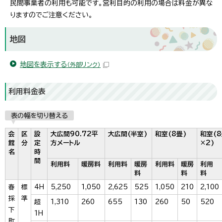
民間事業者の利用も可能です。営利目的の利用の場合は料金が異な
りますのでご注意ください。
地図
地図を表示する
（外部リンク）
利用料金表
表の幅を切り替える
会
区
設
大広間90.72平
大広間(半室)
和室(8畳)
和室(
館
分
定
方メートル
×2)
名
時
間
利用料
暖房料
利用料
暖房
利用料
暖房
利用
料
料
料
春
標
4H
5,250
1,050
2,625
525
1,050
210
2,100
採
準
超
1,310
260
655
130
260
50
520
下
1H
町