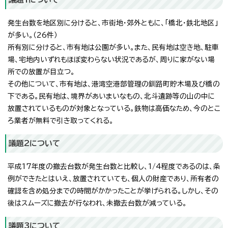
発生台数を地区別に分けると、市街地・郊外ともに、「橋北・鉄北地区」
が多い。（26件）
所有別に分けると、市有地は公園が多い。また、民有地は空き地、駐車
場、宅地内いずれもほぼ変わらない状況であるが、周りに家がない場
所での放置が目立つ。
その他について、市有地は、港湾空港部管理の釧路町貯木場及び橋の
下である。民有地は、境界があいまいなもの、北斗遺跡等の山の中に
放置されているものが対象となっている。鉄物は高価なため、今のとこ
ろ業者が無料で引き取ってくれる。
議題2について
平成17年度の撤去台数が発生台数と比較し、1/4程度であるのは、条
例ができたとはいえ、放置されていても、個人の財産であり、所有者の
確認を含め処分までの時間がかかったことが挙げられる。しかし、その
後はスムーズに撤去が行なわれ、未撤去台数が減っている。
議題3について