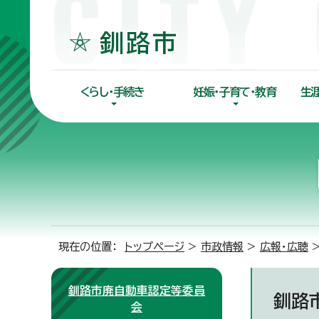
くらし・手続き
妊娠・子育て・教育
生
現在の位置：
トップページ
>
市政情報
>
広報・広聴
釧路市廃自動車認定等委員
釧路
会