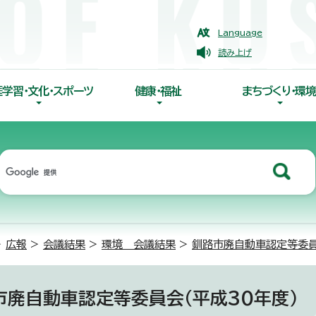
Language
読み上げ
涯学習・文化・スポーツ
健康・福祉
まちづくり・環境
>
広報
>
会議結果
>
環境 会議結果
>
釧路市廃自動車認定等委
市廃自動車認定等委員会（平成30年度）