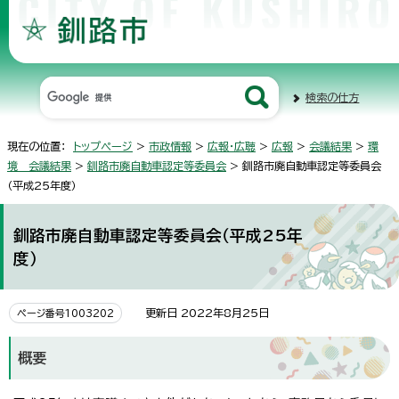
検索の仕方
現在の位置：
トップページ
>
市政情報
>
広報・広聴
>
広報
>
会議結果
>
環
境 会議結果
>
釧路市廃自動車認定等委員会
> 釧路市廃自動車認定等委員会
（平成25年度）
釧路市廃自動車認定等委員会（平成25年
度）
更新日 2022年8月25日
ページ番号1003202
概要