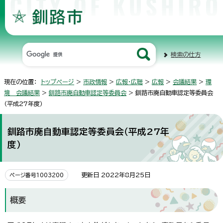
検索の仕方
現在の位置：
トップページ
>
市政情報
>
広報・広聴
>
広報
>
会議結果
>
環
境 会議結果
>
釧路市廃自動車認定等委員会
> 釧路市廃自動車認定等委員会
（平成27年度）
釧路市廃自動車認定等委員会（平成27年
度）
更新日 2022年8月25日
ページ番号1003200
概要