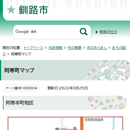
検索の仕方
現在の位置：
トップページ
>
市政情報
>
市の概要
>
市のあらまし
>
まちの紹
介
> 阿寒町マップ
阿寒町マップ
更新日 2022年8月25日
ページ番号1006804
阿寒本町地区