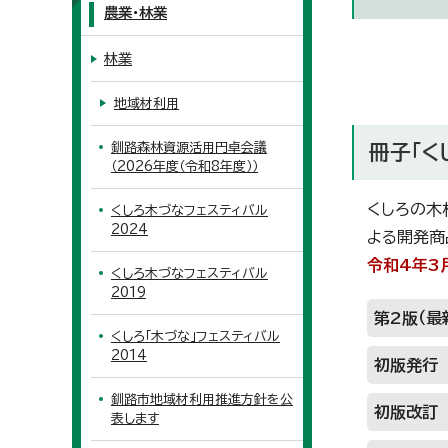
農業・林業
林業
地域材利用
釧路森林資源活用円卓会議
冊子「く
（2026年度（令和8年度））
くしろの木
くしろ木づなフェスティバル
2024
よる開発商
令和4年3
くしろ木づなフェスティバル
2019
第2版（最
くしろ「木づな」フェスティバル
2014
初版発行
釧路市地域材利用推進方針を公
初版改訂
表します