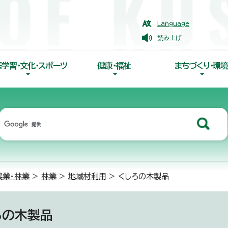
Language
読み上げ
涯学習・文化・スポーツ
健康・福祉
まちづくり・環境
農業・林業
>
林業
>
地域材利用
> くしろの木製品
ろの木製品