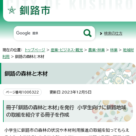
検索の仕方
現在の位置：
トップページ
>
産業・ビジネス・観光
>
農業・林業
>
林業
>
地域材
利用
> 釧路の森林と木材
釧路の森林と木材
更新日 2023年12月5日
ページ番号1006322
冊子「釧路の森林と木材」を発行 小学生向けに釧路地域
の取組を紹介する冊子を作成
小学生に釧路市の森林の状況や木材利用推進の取組を知ってもらえ