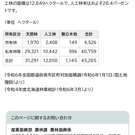
工林の面積は12,849ヘクタールで、人工林率はおよそ28.4パーセン
トです。
（単位 ヘクタール）
所有区分
天然林
人工林
無立木地
合計
市有林
1,970
2,408
149
4,526
私有林等
29,321
10,442
996
40,759
合計
31,291
12,850
1,145
45,285
〔令和6年全国都道府県市区町村別面積調（令和6年1月1日/国土地
理院）より〕
〔令和4年度北海道林業統計（令和6年3月）より〕
このページに関する
お問い合わせ
産業振興部 農林課 農林振興係