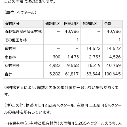
ごとの面積は次のとおりです。
（単位 ヘクタール）
所有区分
釧路地区
阿寒地区
音別地区
合計
森林管理局所管国有林
－
40,786
－
40,786
その他国有林
－
1
－
1
道有林
－
－
14,572
14,572
市有林
300
1,473
2,753
4,526
私有林等
4,982
19,558
16,219
40,759
合計
5,282
61,817
33,544
100,645
※四捨五入により、総数と内訳の集計値が一致しない場合がありま
す。
（注）この他、標茶町に425.59ヘクタール、白糠町に338.46ヘクター
ルの森林を所有しています。
一般民有林（市有林と私有林等）の面積45,285ヘクタールのうち、人