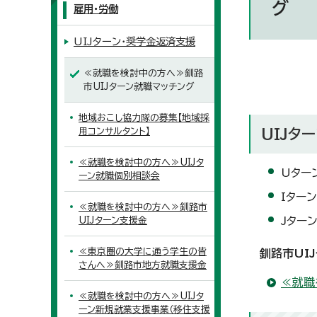
グ
雇用・労働
UIJターン・奨学金返済支援
≪就職を検討中の方へ≫釧路
市UIJターン就職マッチング
地域おこし協力隊の募集【地域採
用コンサルタント】
UIJタ
≪就職を検討中の方へ≫UIJタ
Uター
ーン就職個別相談会
Iター
≪就職を検討中の方へ≫釧路市
Jター
UIJターン支援金
≪東京圏の大学に通う学生の皆
釧路市UI
さんへ≫釧路市地方就職支援金
≪就職
≪就職を検討中の方へ≫UIJタ
ーン新規就業支援事業（移住支援