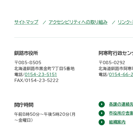
サイトマップ
アクセシビリティへの取り組み
リンク
釧路市役所
阿寒町行政セン
〒085-8505
〒085-0292
北海道釧路市黒金町7丁目5番地
北海道釧路市阿寒町
電話/
0154-23-5151
電話/
0154-66-
FAX/0154-23-5222
各課の連絡先
開庁時間
市役所庁舎
午前8時50分～午後5時20分（月
～金曜日）
組織案内