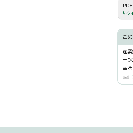
PDF
いウ
この
産業
〒0
電話