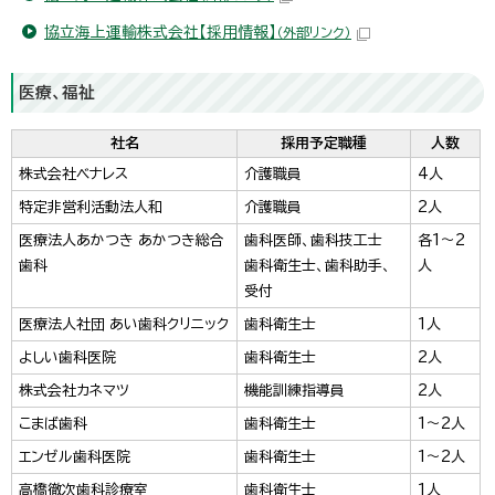
協立海上運輸株式会社【採用情報】
（外部リンク）
医療、福祉
社名
採用予定職種
人数
株式会社ベナレス
介護職員
4人
特定非営利活動法人和
介護職員
2人
医療法人あかつき あかつき総合
歯科医師、歯科技工士
各1～2
歯科
歯科衛生士、歯科助手、
人
受付
医療法人社団 あい歯科クリニック
歯科衛生士
1人
よしい歯科医院
歯科衛生士
2人
株式会社カネマツ
機能訓練指導員
2人
こまば歯科
歯科衛生士
1～2人
エンゼル歯科医院
歯科衛生士
1～2人
高橋徹次歯科診療室
歯科衛生士
1人