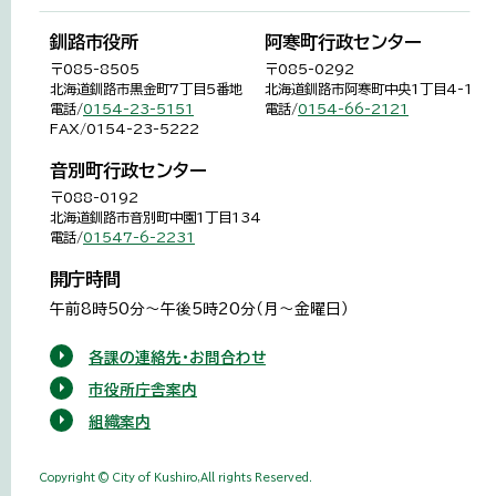
釧路市役所
阿寒町行政センター
〒085-8505
〒085-0292
北海道釧路市黒金町7丁目5番地
北海道釧路市阿寒町中央1丁目4-1
電話/
0154-23-5151
電話/
0154-66-2121
FAX/0154-23-5222
音別町行政センター
〒088-0192
北海道釧路市音別町中園1丁目134
電話/
01547-6-2231
開庁時間
午前8時50分～午後5時20分（月～金曜日）
各課の連絡先・お問合わせ
市役所庁舎案内
組織案内
Copyright © City of Kushiro,All rights Reserved.