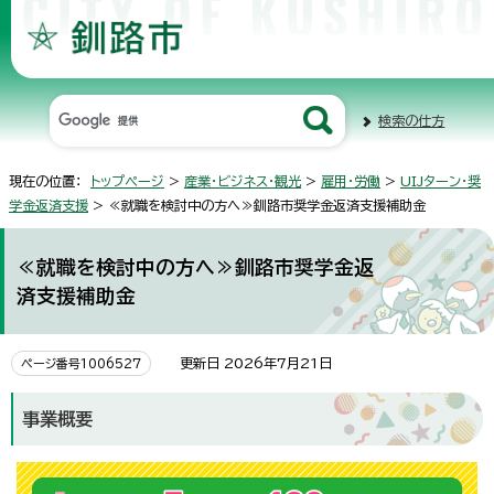
検索の仕方
現在の位置：
トップページ
>
産業・ビジネス・観光
>
雇用・労働
>
UIJターン・奨
学金返済支援
> ≪就職を検討中の方へ≫釧路市奨学金返済支援補助金
≪就職を検討中の方へ≫釧路市奨学金返
済支援補助金
更新日 2026年7月21日
ページ番号1006527
事業概要