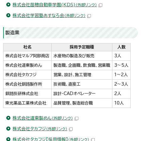
株式会社苗穂自動車学園(KDS)
（外部リンク）
株式会社学習塾あすなろ会
（外部リンク）
製造業
社名
採用予定職種
人数
株式会社マルア阿部商店
水産物の製造及び販売
3人
株式会社道東製めん
製造職、企画職、飲食職、営業職
3～5人
株式会社タカフジ
営業、設計、施工管理
1～2人
株式会社釧路製作所
技術職、直接工
2～3人
釧路技研株式会社
設計・CADオペレーター
2人
東光薬品工業株式会社
品質管理、製造総合職
10人
株式会社道東製めん
（外部リンク）
株式会社タカフジ
（外部リンク）
株式会社タカフジ【採用情報】
（外部リンク）