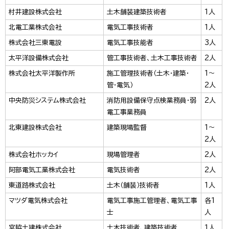
村井建設株式会社
土木舗装建築技術者
1人
北電工業株式会社
電気工事技術者
1人
株式会社三東電設
電気工事技能者
3人
太平洋設備株式会社
管工事技術者、土木工事技術者
2人
株式会社太平洋製作所
施工管理技術者（土木・建築・
1～
管・電気）
2人
中央防災システム株式会社
消防用設備保守点検業務員・弱
2人
電工事業務員
北東建設株式会社
建築現場監督
1～
2人
株式会社ホッカイ
現場管理者
2人
阿部電気工業株式会社
電気技術者
2人
東道路株式会社
土木（舗装）技術者
1人
マツダ電気株式会社
電気工事施工管理者、電気工事
各1
士
人
宮脇土建株式会社
土木技術者、建築技術者
1人