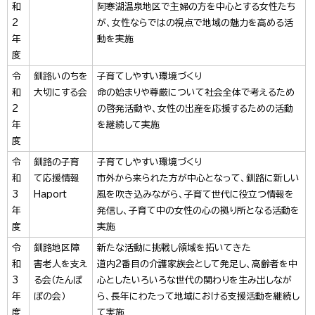
和
阿寒湖温泉地区で主婦の方を中心とする女性たち
2
が、女性ならではの視点で地域の魅力を高める活
年
動を実施
度
令
釧路いのちを
子育てしやすい環境づくり
和
大切にする会
命の始まりや尊厳について社会全体で考えるため
2
の啓発活動や、女性の出産を応援するための活動
年
を継続して実施
度
令
釧路の子育
子育てしやすい環境づくり
和
て応援情報
市外から来られた方が中心となって、釧路に新しい
3
Haport
風を吹き込みながら、子育て世代に役立つ情報を
年
発信し、子育て中の女性の心の拠り所となる活動を
度
実施
令
釧路地区障
新たな活動に挑戦し領域を拓いてきた
和
害老人を支え
道内2番目の介護家族会として発足し、高齢者を中
3
る会（たんぽ
心としたいろいろな世代の関わりを生み出しなが
年
ぽの会）
ら、長年にわたって地域における支援活動を継続し
度
て実施