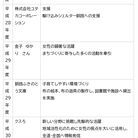
平
株式会社ユタ
支援
成
カコーポレー
駆け込みシェルター釧路への支援
28
ション
年
度
平
金子 ゆか
女性の顕著な活躍
成
り さん
まちづくりに寄与した多くの活動を牽引
29
年
度
平
釧路ふきのと
子育てしやすい環境づくり
成
う文庫
布の絵本、布の遊具の製作し、図書館や施設へ貸出
29
を実施
年
度
平
クスろ
新しい分野に挑戦し先駆的な活躍
成
地域活性化のために女性の視点を大いに活用し、
30
全道・全国へ情報発信