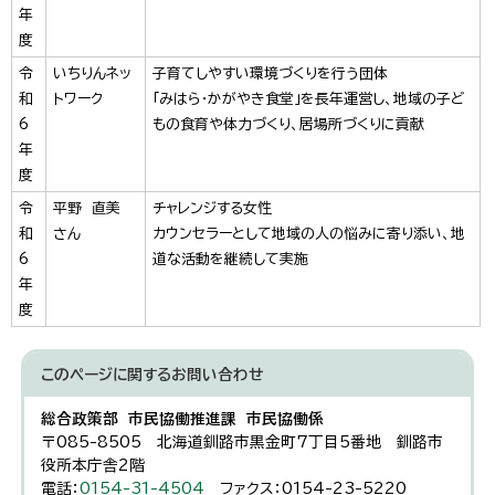
年
度
令
いちりんネッ
子育てしやすい環境づくりを行う団体
和
トワーク
「みはら・かがやき食堂」を長年運営し、地域の子ど
6
もの食育や体力づくり、居場所づくりに貢献
年
度
令
平野 直美
チャレンジする女性
和
さん
カウンセラーとして地域の人の悩みに寄り添い、地
6
道な活動を継続して実施
年
度
このページに関する
お問い合わせ
総合政策部 市民協働推進課 市民協働係
〒085-8505 北海道釧路市黒金町7丁目5番地 釧路市
役所本庁舎2階
電話：
0154-31-4504
ファクス：0154-23-5220