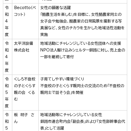
令
Becotto（ベ
女性の顕著な活躍
和
コット）
「酪農生活を楽しむ」を目標に、女性酪農家同士の
4
女子会や勉強会、酪農家の日常風景を撮影する写
年
真展など、女性のチカラを生かした地域活性活動を
度
実施
令
太平洋設備
地域活動にチャレンジしている女性団体への支援
和
株式会社
NPO法人駆け込みシェルター釧路に対し、売上金の
4
一部を継続して寄付
年
度
令
くしろ不登校
子育てしやすい環境づくり
和
の子とくらす
不登校の子とくらす親同士の交流のため「不登校の
5
親の会 くる
親同士で話そう会」を開催
年
む
度
令
板 明子 さ
地域活動等にチャレンジしている女性
和
ん
釧路市連合町内会「副会長」および「女性部幹事会代
5
表」として活躍