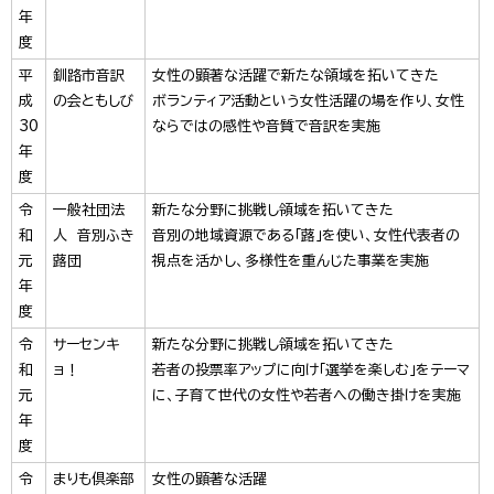
年
度
平
釧路市音訳
女性の顕著な活躍で新たな領域を拓いてきた
成
の会ともしび
ボランティア活動という女性活躍の場を作り、女性
30
ならではの感性や音質で音訳を実施
年
度
令
一般社団法
新たな分野に挑戦し領域を拓いてきた
和
人 音別ふき
音別の地域資源である「蕗」を使い、女性代表者の
元
蕗団
視点を活かし、多様性を重んじた事業を実施
年
度
令
サーセンキ
新たな分野に挑戦し領域を拓いてきた
和
ョ！
若者の投票率アップに向け「選挙を楽しむ」をテーマ
元
に、子育て世代の女性や若者への働き掛けを実施
年
度
令
まりも倶楽部
女性の顕著な活躍