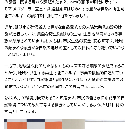
の設置に関する現状や課題を踏まえ、本市の意思を明確に示す「ノー
モア メガソーラー宣言～釧路湿原をはじめとする豊かな自然と再生可
能エネルギーの調和を目指して～」を行いました。
近年、釧路市が誇る雄大で豊かな自然環境での太陽光発電施設の建
設が進行しており、貴重な野生動植物の生育・生息地が脅かされる事
態が懸念されています。私たちは、市民生活の安全・安心を守り、地域
の類まれなる豊かな自然を地域の宝として次世代へ守り継いでいかな
ければなりません。
一方で、地球温暖化の防止は私たちの未来を守る喫緊の課題であるこ
とから、地域と共生する再生可能エネルギー事業を積極的に進めてい
くことと合わせて、自然環境と調和がなされない太陽光発電施設の設
置を望まないという本市の意思を、この宣言で示しました。
なお、6月が環境月間であることを踏まえ、市民の皆さまに釧路市の自
然環境について改めて考える機会としていただけるよう、6月1日付の
宣言としています。