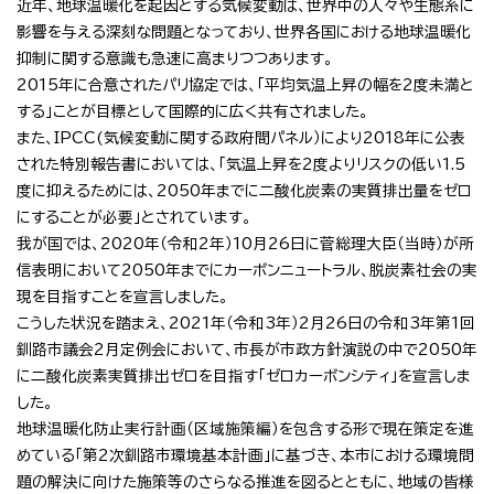
近年、地球温暖化を起因とする気候変動は、世界中の人々や生態系に
影響を与える深刻な問題となっており、世界各国における地球温暖化
抑制に関する意識も急速に高まりつつあります。
2015年に合意されたパリ協定では、「平均気温上昇の幅を2度未満と
する」ことが目標として国際的に広く共有されました。
また、IPCC(気候変動に関する政府間パネル）により2018年に公表
された特別報告書においては、「気温上昇を2度よりリスクの低い1.5
度に抑えるためには、2050年までに二酸化炭素の実質排出量をゼロ
にすることが必要」とされています。
我が国では、2020年（令和2年）10月26日に菅総理大臣（当時）が所
信表明において2050年までにカーボンニュートラル、脱炭素社会の実
現を目指すことを宣言しました。
こうした状況を踏まえ、2021年（令和3年）2月26日の令和3年第1回
釧路市議会2月定例会において、市長が市政方針演説の中で2050年
に二酸化炭素実質排出ゼロを目指す「ゼロカーボンシティ」を宣言しま
した。
地球温暖化防止実行計画（区域施策編）を包含する形で現在策定を進
めている「第2次釧路市環境基本計画」に基づき、本市における環境問
題の解決に向けた施策等のさらなる推進を図るとともに、地域の皆様