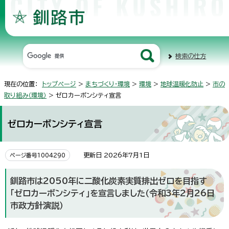
検索の仕方
現在の位置：
トップページ
>
まちづくり・環境
>
環境
>
地球温暖化防止
>
市の
取り組み（環境）
> ゼロカーボンシティ宣言
ゼロカーボンシティ宣言
更新日 2026年7月1日
ページ番号1004290
釧路市は2050年に二酸化炭素実質排出ゼロを目指す
「ゼロカーボンシティ」を宣言しました（令和3年2月26日
市政方針演説）