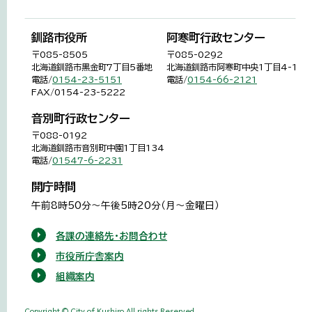
釧路市役所
阿寒町行政センター
〒085-8505
〒085-0292
北海道釧路市黒金町7丁目5番地
北海道釧路市阿寒町中央1丁目4-1
電話/
0154-23-5151
電話/
0154-66-2121
FAX/0154-23-5222
音別町行政センター
〒088-0192
北海道釧路市音別町中園1丁目134
電話/
01547-6-2231
開庁時間
午前8時50分～午後5時20分（月～金曜日）
各課の連絡先・お問合わせ
市役所庁舎案内
組織案内
Copyright © City of Kushiro,All rights Reserved.