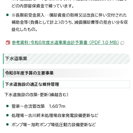
どの内部留保資金で補っています。
※長期前受金戻入…償却資産の取得又は改良に伴い交付された
補助金等（負債として計上）のうち、減価償却費等の見合い分を収
益化したもの。
参考資料：令和8年度水道事業会計予算書 （PDF 1.0 MB）
下水道事業
令和8年度予算の主要事業
下水道施設の適正な維持管理
下水道施設の改築・更新（繰越含む）
管渠～合流管改築 1,687m
処理場～古川終末処理場自家発電設備更新など
ポンプ場～旭町ポンプ場低圧動力設備更新など