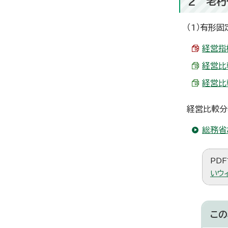
2 老朽
（1）有形
経営指標
経営比較
経営比較
経営比較分
総務省
PDF
いウ
この