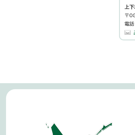
上下
〒0
電話