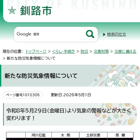
検索の仕方
現在の位置：
トップページ
>
くらし・手続き
>
防災
>
災害対策
>
災害に備える
> 新たな防災気象情報について
新たな防災気象情報について
更新日 2026年5月1日
ページ番号1018386
令和8年5月29日（金曜日）より気象の警報などが大きく
変わります！