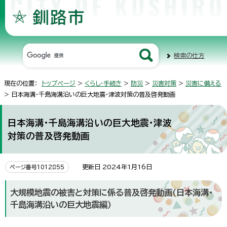
検索の仕方
現在の位置：
トップページ
>
くらし・手続き
>
防災
>
災害対策
>
災害に備える
> 日本海溝・千島海溝沿いの巨大地震・津波対策の普及啓発動画
日本海溝・千島海溝沿いの巨大地震・津波
対策の普及啓発動画
更新日 2024年1月16日
ページ番号1012855
大規模地震の被害と対策に係る普及啓発動画（日本海溝・
千島海溝沿いの巨大地震編）