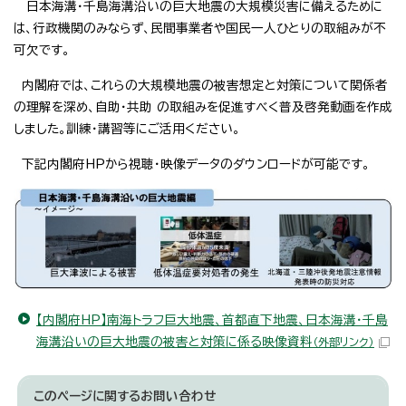
日本海溝・千島海溝沿いの巨大地震の大規模災害に備えるために
は、行政機関のみならず、民間事業者や国民一人ひとりの取組みが不
可欠です。
内閣府では、これらの大規模地震の被害想定と対策について関係者
の理解を深め、自助・共助 の取組みを促進すべく普及啓発動画を作成
しました。訓練・講習等にご活用ください。
下記内閣府HPから視聴・映像データのダウンロードが可能です。
【内閣府HP】南海トラフ巨大地震、首都直下地震、日本海溝・千島
海溝沿いの巨大地震の被害と対策に係る映像資料
（外部リンク）
このページに関する
お問い合わせ