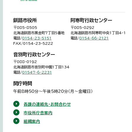
釧路市役所
阿寒町行政センター
〒085-8505
〒085-0292
北海道釧路市黒金町7丁目5番地
北海道釧路市阿寒町中央1丁目4-1
電話/
0154-23-5151
電話/
0154-66-2121
FAX/0154-23-5222
音別町行政センター
〒088-0192
北海道釧路市音別町中園1丁目134
電話/
01547-6-2231
開庁時間
午前8時50分～午後5時20分（月～金曜日）
各課の連絡先・お問合わせ
市役所庁舎案内
組織案内