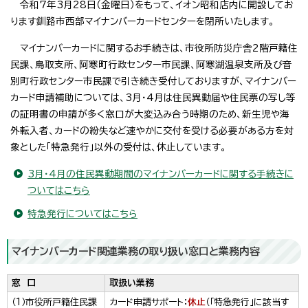
令和7年3月28日（金曜日）をもって、イオン昭和店内に開設してお
ります釧路市西部マイナンバーカードセンターを閉所いたします。
マイナンバーカードに関するお手続きは、市役所防災庁舎2階戸籍住
民課、鳥取支所、阿寒町行政センター市民課、阿寒湖温泉支所及び音
別町行政センター市民課で引き続き受付しておりますが、マイナンバー
カード申請補助については、3月・4月は住民異動届や住民票の写し等
の証明書の申請が多く窓口が大変込み合う時期のため、新生児や海
外転入者、カードの紛失など速やかに交付を受ける必要がある方を対
象とした「特急発行」以外の受付は、休止しています。
3月・4月の住民異動期間のマイナンバーカードに関する手続きに
ついてはこちら
特急発行についてはこちら
マイナンバーカード関連業務の取り扱い窓口と業務内容
窓 口
取扱い業務
（1）市役所戸籍住民課
カード申請サポート：
休止
（「特急発行」に該当す