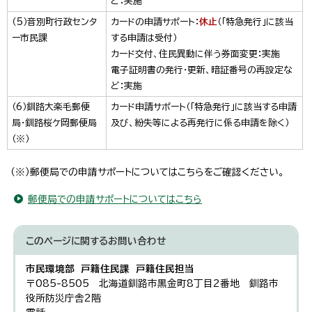
ど：実施
（5）音別町行政センタ
カードの申請サポート：
休止
（「特急発行」に該当
ー市民課
する申請は受付）
カード交付、住民異動に伴う券面変更：実施
電子証明書の発行・更新、暗証番号の再設定な
ど：実施
（6）釧路大楽毛郵便
カード申請サポート（「特急発行」に該当する申請
局・釧路桜ケ岡郵便局
及び、紛失等による再発行に係る申請を除く）
（※）
（※）郵便局での申請サポートについてはこちらをご確認ください。
郵便局での申請サポートについてはこちら
このページに関する
お問い合わせ
市民環境部 戸籍住民課 戸籍住民担当
〒085-8505 北海道釧路市黒金町8丁目2番地 釧路市
役所防災庁舎2階