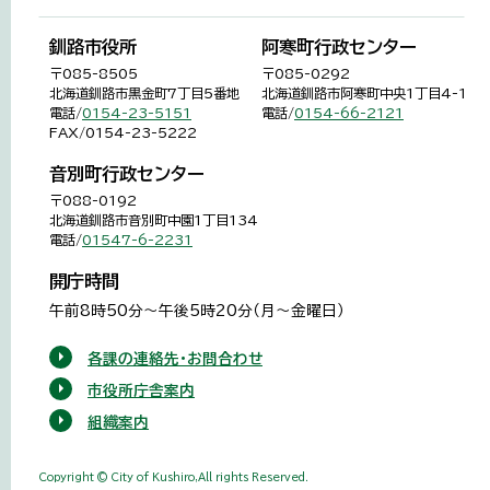
釧路市役所
阿寒町行政センター
〒085-8505
〒085-0292
北海道釧路市黒金町7丁目5番地
北海道釧路市阿寒町中央1丁目4-1
電話/
0154-23-5151
電話/
0154-66-2121
FAX/0154-23-5222
音別町行政センター
〒088-0192
北海道釧路市音別町中園1丁目134
電話/
01547-6-2231
開庁時間
午前8時50分～午後5時20分（月～金曜日）
各課の連絡先・お問合わせ
市役所庁舎案内
組織案内
Copyright © City of Kushiro,All rights Reserved.