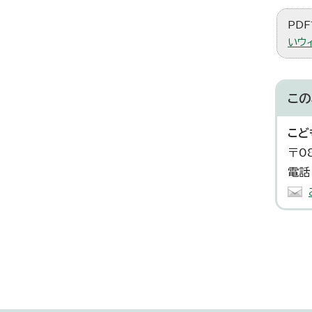
PDF
いウ
この
こど
〒0
電話