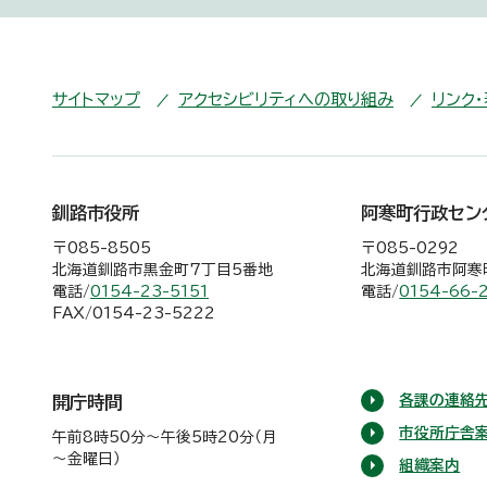
サイトマップ
アクセシビリティへの取り組み
リンク
釧路市役所
阿寒町行政セン
〒085-8505
〒085-0292
北海道釧路市黒金町7丁目5番地
北海道釧路市阿寒町
電話/
0154-23-5151
電話/
0154-66-
FAX/0154-23-5222
各課の連絡先
開庁時間
市役所庁舎
午前8時50分～午後5時20分（月
～金曜日）
組織案内