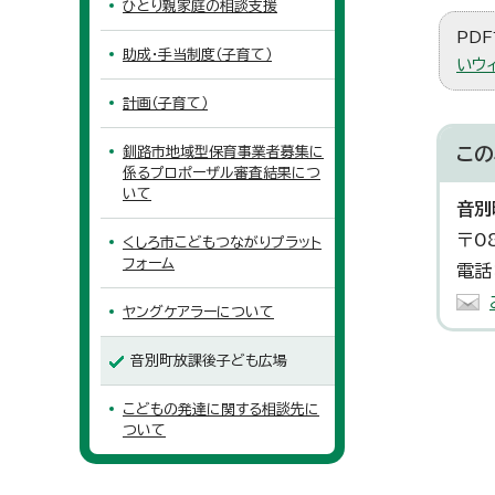
ひとり親家庭の相談支援
PDF
助成・手当制度（子育て）
いウ
計画（子育て）
釧路市地域型保育事業者募集に
この
係るプロポーザル審査結果につ
いて
音別
〒0
くしろ市こどもつながりプラット
フォーム
電話
ヤングケアラーについて
音別町放課後子ども広場
こどもの発達に関する相談先に
ついて