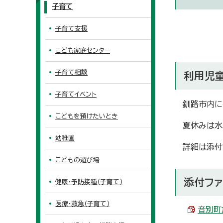
子育て
子育て支援
こども家庭センター
子育て相談
利用児
子育てイベント
釧路市内に
こどもを預けたいとき
夏休みは水
幼稚園
詳細は添付
こどもの遊び場
添付ファ
健康・予防接種（子育て）
医療・救急（子育て）
音別町放