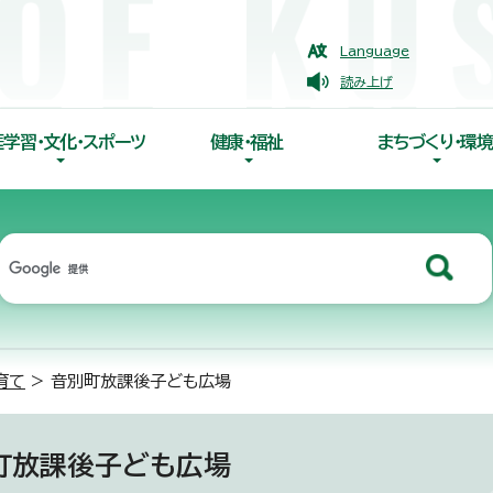
Language
読み上げ
涯学習・文化・スポーツ
健康・福祉
まちづくり・環境
育て
> 音別町放課後子ども広場
町放課後子ども広場