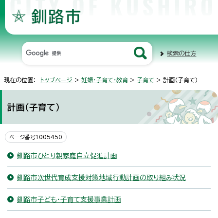
検索の仕方
現在の位置：
トップページ
>
妊娠・子育て・教育
>
子育て
> 計画（子育て）
計画（子育て）
ページ番号1005450
釧路市ひとり親家庭自立促進計画
釧路市次世代育成支援対策地域行動計画の取り組み状況
釧路市子ども・子育て支援事業計画