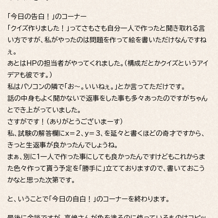
「今日の告白！」のコーナー
「クイズ作りました！」ってさもさも自分一人で作ったと聞き取れる言
い方ですが、私がやったのは問題を作って絵を書いただけなんですね
ぇ。
あとはHPの担当者がやってくれました。（構成だとかクイズというアイ
デアも彼です。）
私はパソコンの隣で「お～。いいねぇ。」とか言ってただけです。
話の中身もよく聞かないで返事をした事も多々あったのですがちゃん
とでき上がっていました。
さすがです！（ありがとうございまーす）
私、試験の解答欄にx＝2、y＝3、を延々と書くほどの奇才ですから、
きっと生返事が良かったんでしょうね。
まぁ、別に1一人で作った事にしても良かったんですけどもこれからま
た色々作って貰う予定を「勝手に」立てておりますので、書いておこう
かなと思った次第です。
と、いうことで「今日の自白！」のコーナーを終わります。
最後に余談ですが、高嶋さんが色を塗るのに使っているものはコピッ