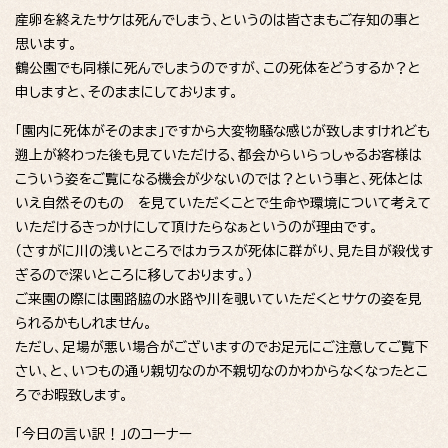
産卵を終えたサケは死んでしまう、というのは皆さまもご存知の事と
思います。
鶴公園でも同様に死んでしまうのですが、この死体をどうするか？と
申しますと、そのままにしております。
「園内に死体がそのまま」ですから大変物騒な感じが致しますけれども
遡上が終わった後も見ていただける、都会からいらっしゃるお客様は
こういう姿をご覧になる機会が少ないのでは？という事と、死体とは
いえ自然そのもの を見ていただくことで生命や環境について考えて
いただけるきっかけにして頂けたらなぁというのが理由です。
（さすがに川の浅いところではカラスが死体に群がり、見た目が殺伐す
ぎるので深いところに移しております。）
ご来園の際には園路脇の水路や川を覗いていただくとサケの姿を見
られるかもしれません。
ただし、足場が悪い場合がございますのでお足元にご注意してご覧下
さい、と、いつもの通り親切なのか不親切なのかわからなくなったとこ
ろでお暇致します。
「今日の言い訳！」のコーナー