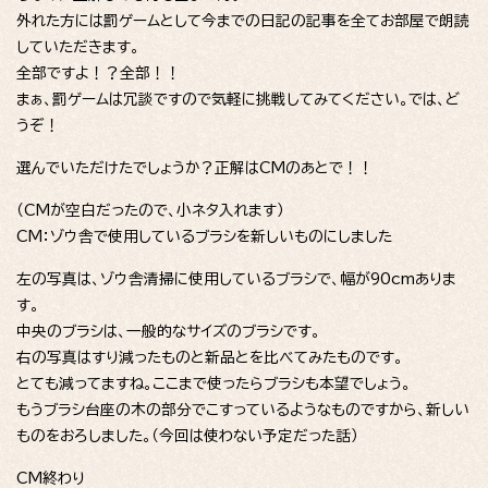
外れた方には罰ゲームとして今までの日記の記事を全てお部屋で朗読
していただきます。
全部ですよ！？全部！！
まぁ、罰ゲームは冗談ですので気軽に挑戦してみてください。では、ど
うぞ！
選んでいただけたでしょうか？正解はCMのあとで！！
（CMが空白だったので、小ネタ入れます）
CM：ゾウ舎で使用しているブラシを新しいものにしました
左の写真は、ゾウ舎清掃に使用しているブラシで、幅が90cmありま
す。
中央のブラシは、一般的なサイズのブラシです。
右の写真はすり減ったものと新品とを比べてみたものです。
とても減ってますね。ここまで使ったらブラシも本望でしょう。
もうブラシ台座の木の部分でこすっているようなものですから、新しい
ものをおろしました。（今回は使わない予定だった話）
CM終わり