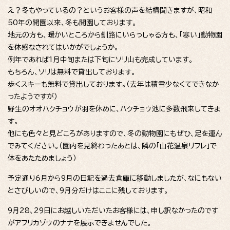
え？冬もやっているの？というお客様の声を結構聞きますが、昭和
50年の開園以来、冬も開園しております。
地元の方も、暖かいところから釧路にいらっしゃる方も、「寒い」動物園
を体感なされてはいかがでしょうか。
例年であれば1月中旬または下旬にソリ山も完成しています。
もちろん、ソリは無料で貸出しております。
歩くスキーも無料で貸出しております。（去年は積雪少なくてできなか
ったようですが）
野生のオオハクチョウが羽を休めに、ハクチョウ池に多数飛来してきま
す。
他にも色々と見どころがありますので、冬の動物園にもぜひ、足を運ん
でみてください。（園内を見終わったあとは、隣の「山花温泉リフレ」で
体をあたためましょう）
予定通り6月から9月の日記を過去倉庫に移動しましたが、なにもない
とさびしいので、9月分だけはここに残しております。
9月28、29日にお越しいただいたお客様には、申し訳なかったのです
がアフリカゾウのナナを展示できませんでした。