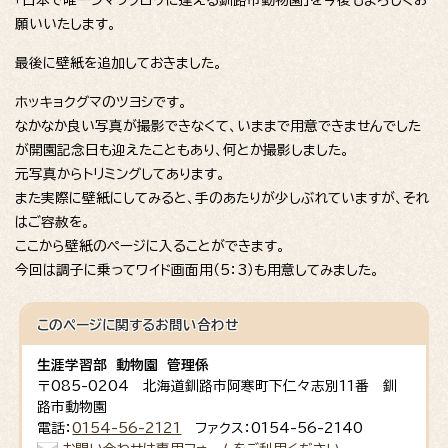
願いいたします。
最後に壁紙を追加しておきました。
ホッキョクグマのツヨシです。
なかなか良い写真が撮影できなくて、いままで用意できませんでした
が開園記念日も迎えたこともあり、何とか撮影しました。
元写真からトリミングしてあります。
また実際に壁紙にしてみると、手のあたりが少しぶれていますが、それ
はご容赦を。
ここから壁紙のページに入ることができます。
今回は調子に乗ってワイド画面用（5：3）も用意してみました。
このページに関する
お問い合わせ
生涯学習部 動物園 管理係
〒085-0204 北海道釧路市阿寒町下仁々志別11番 釧
路市動物園
電話：
0154-56-2121
ファクス：0154-56-2140