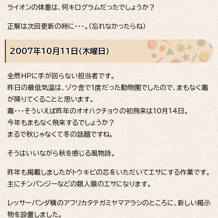
ライオンの体重は、何キログラムだったでしょうか？
正解は次回更新の時に・・・。（忘れなかったらね）
2007年10月11日（木曜日）
全然HPに手が回らない担当者です。
昨日の最低気温は、ゾウ舎で1度だった動物園でしたので、まもなく霜
が降りてくることと思います。
霜・・・そういえば昨年のオオハクチョウの初飛来は10月14日。
今年もまもなく飛来するでしょうか？
まるで秋じゃなくて冬の話題ですね。
そうはいいながら秋を感じる風物詩。
昨年も掲載しましたがトウキビの芯をいただいてエサにする作業です。
主にチンパンジーなどの類人猿のエサになります。
レッサーパンダ横のアフリカタテガミヤマアラシのところに、新しい掲示
物を設置しました。