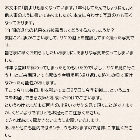
本文中に「前よりも悪くなっています。1年何してたんでしょうねぇ。」と
他人事のように書いてありましたが、本文に合わせて写真の方も悪く
なっております。
1年間の退化の結果をお披露目してどうするんでしょうか？
実はこれ、訳がございまして、サケの遡上を確認してすぐ撮った写真で
す。
皆さまに早くお知らせしたいあまりに、あまりな写真を使ってしまいま
した。
昨年は産卵が終わってしまったものもいたので「よし！サケを見に行こ
う！」とご来園頂いても死体や産卵場所（掘り返した跡）しか見て頂け
なかった可能性があります。
そこで今年は毎日、川を覗いて本日27日に今季初遡上、というニュー
スをお届けできる次第と相成ったわけでございます。
というわけでまだまだ園内の川沿いでサケを見て頂くことができます
が、くどいようですけどもお足元にご注意ください。
できればあまり驚かさないようにお願いいたします。
あ、あと他にも園内ではタンチョウもおりますので是非、ご来園くださ
い。