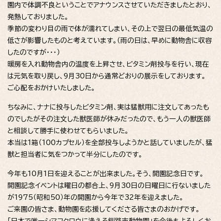
園内で体調不良ということでアナウンスさせていただきましたとおり、
発熱しておりました。
季節の変わり目の雨で体が濡れてしまい、その上で翌日の最低気温の
低さが影響したものと考えています。（雨の日は、早めに動物舎に収容
したのですが・・・）
暖房を入れ動物舎内の温度を上昇させ、ビタミン剤投与を行い、現在
は元気を取り戻し、9月30日から通常どおりの展示をしております。
ご心配をおかけいたしました。
ちなみに、ナナに投与したビタミン剤、実は猛獣用に注文してあったも
のでしたがその注文した獣医師が休みだったので、もう一人の獣医師
と相談して勝手に使わせてもらいました。
本当は1箱（100カプセル）を全部投与しようかと話していましたが、猛
獣と担当者に気をつかって半分にしたのです。
今年も10月1日を迎えることが出来ました。そう、開園記念日です。
開園記念イベントは曜日の都合上、9月30日の日曜日に行ないました
が1975（昭和50）年の開園から今年で32年を迎えました。
ご来園の皆さま、動物園を応援してくださる皆さまのおかげです。
「日本で唯一シマフクロウに逢える釧路市動物園」を今後もよろしくお