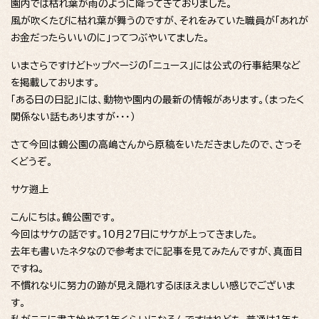
園内では枯れ葉が雨のように降ってきておりました。
風が吹くたびに枯れ葉が舞うのですが、それをみていた職員が「あれが
お金だったらいいのに」ってつぶやいてました。
いまさらですけどトップページの「ニュース」には公式の行事結果など
を掲載しております。
「ある日の日記」には、動物や園内の最新の情報があります。（まったく
関係ない話もありますが・・・）
さて今回は鶴公園の高嶋さんから原稿をいただきましたので、さっそ
くどうぞ。
サケ遡上
こんにちは。鶴公園です。
今回はサケの話です。10月27日にサケが上ってきました。
去年も書いたネタなので参考までに記事を見てみたんですが、真面目
ですね。
不慣れなりに努力の跡が見え隠れするほほえましい感じでございま
す。