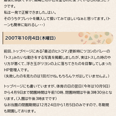
クです。
私は一発で正解できました。はい。
そのうちタブレットを購入して描いてみてほしいなぁと思ってます。（ト
ーンも簡単に貼れるし・・・）
2007年10月4日（木曜日）
前回、トップページにある「最近のヒトコマ」更新時にツヨシのバレーの
「トス」みたいな動きをする写真を掲載しましたが、実はトスした時のや
り方が悪くて、浮き玉がツヨシの上に落ちてきたのを目撃してしまった
HP管理人です。
（失敗したのを見たのは1回だけね。もちろんケガはしていませんよ。）
トップページにも書いていますが、体育の日の翌日（今年は10月9日）
から4月9日まで開園時間は午前10時、閉園時間は午後3時30分とな
ります。（入園は午後3時までです）
なお当園の閉園期間は12月24日から1月5日のみですので、冬期間
も開園しております。