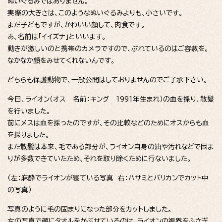
ぬいぐるみではありません。
実際の大きさは、このようなぬいぐるみよりも、小さいです。
まだ子どもですが、かわいい顔して、肉食です。
あ、名前は「イイズナ」といいます。
動きが激しいのと携帯のカメラですので、ぶれているのはご容赦を。
なかなか顔をみせてくれないんです。
どちらも保護動物で、一般公開はしておりませんのでご了承下さい。
今日、ライオン（オス 名前：キング 1991年生まれ）の血を採り、散髪
を行いました。
前にメスは血を採ったのですが、その比較などのためにオスからも血
を採りました。
また散髪は本来、毛である部分が、ライオン自身の油や汚れなどで固ま
りが多数できていたため、それを取り除くために行ないました。
（左：麻酔でライオンが寝ている写真 右：ハサミとバリカンでカット中
の写真）
写真のように毛の固まりになった部分をカットしました。
左の写真で顔にタオルをかぶせているのは、ライオンの視界をふさぎ、