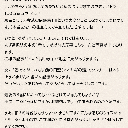
ここでちゃんと理解しておかないと私のように数学の中間テストで
100点満点中、2点！
景品として方程式の問題集1冊という大変なことになってしまうわけで
す。（本当は先生の採点ミスで4点でした。2倍ですね！！）
おっと、話がそれてしまいました。それでは参ります。
まず選択肢の中の1番ですが以前の記事にちゃーんと写真が出ており
ます。
検卵の記事だったと思いますが地面に巣がありますね。
次に2番ですがこれも以前の日記（アオサギの話）でタンチョウは木に
止まれませんと書いた記憶があります。
だいたい見た感じからしてぐらぐらして落ちそうな感じです。
最後の3番にいたっては・・・ふざけているんでしょうか？
漂流してるじゃないですか。北海道まで戻って来られるのか心配です。
まあ、答えの解説はもうちょっとまじめですがこんな感じのクイズがあ
と9問ありますので、ご来園の折にお時間がありましたらぜひ挑戦して
みてください。