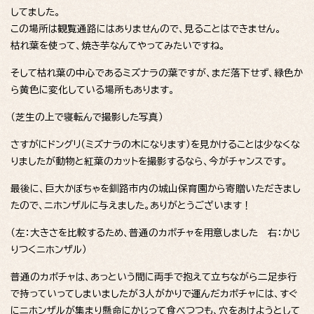
してました。
この場所は観覧通路にはありませんので、見ることはできません。
枯れ葉を使って、焼き芋なんてやってみたいですね。
そして枯れ葉の中心であるミズナラの葉ですが、まだ落下せず、緑色か
ら黄色に変化している場所もあります。
（芝生の上で寝転んで撮影した写真）
さすがにドングリ（ミズナラの木になります）を見かけることは少なくな
りましたが動物と紅葉のカットを撮影するなら、今がチャンスです。
最後に、巨大かぼちゃを釧路市内の城山保育園から寄贈いただきまし
たので、ニホンザルに与えました。ありがとうございます！
（左：大きさを比較するため、普通のカボチャを用意しました 右：かじ
りつくニホンザル）
普通のカボチャは、あっという間に両手で抱えて立ちながら二足歩行
で持っていってしまいましたが3人がかりで運んだカボチャには、すぐ
にニホンザルが集まり懸命にかじって食べつつも、穴をあけようとして