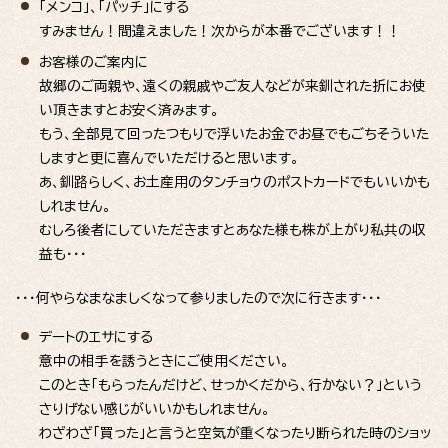
「メンコ」、「パッチ」にする
すみません！間違えました！次からが本番でございます！！
お客様のご案内に
故郷のご両親や、遠くの親戚やご友人などが来釧された折にお使
い頂きますとお安く済みます。
もう、全部見て回ったつもりで浮いたお金でお昼でもごちそういた
しますと更に喜んでいただけると思います。
あ、釧路らしく、お土産用のタンチョウのポストカードでもいいかも
しれません。
むしろ後者にしていただきますとあなた様も株が上がり私共の収
益も・・・
・・・何やらなまなましくなって参りましたので次に行きます・・・
デートのエサにする
意中の相手を誘うときにご使用ください。
このとき「もらったんだけど、せっかくだから、行かない？」という
さりげない感じがいいかもしれません。
わざわざ「買った」と言うと空気が重くなったり断られた時のショッ