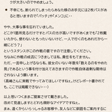
クが大きいのでやめましょう。
不幸にも、断られてしまったらあなた様のお手元には2枚パスがあ
ると思いますので「パッチ」や「メンコ」に・・
やや、大事な事を忘れていました。
どこか1箇所見るだけですとパスの方が高いですがあくまでも「2枚戴
いたから、使わないともったいないけど、一人で行くのもあれだから一
緒にどう？」
というスタンスがこの作戦の要ですので注意してください。
ちなみに作戦の成否につきましては私、責任をもてません。
ただ、一言申し上げるなら私、彼女のいない年数を「数えるのをやめた
男」であるという事を付け加えておきますので作戦自体過剰な期待は
されないよう願います。
（高嶋さんに実戦でやってみてほしいですねぇ。けどレポート書かれて
も、ここでは掲載できない・・・）
以上思いつくままご提案させて戴きました。
改めて見直しますとどれも微妙なアイデアですねぇ。
まぁ、遠くからいらっしゃるお客様や、友人などに釧路をご案内するに