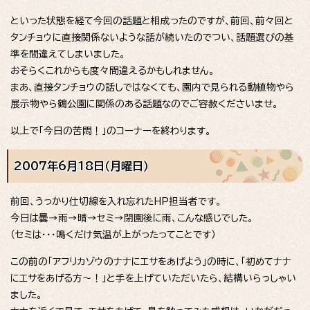
といった状態を経て今回の話題と相成ったのですが、前回、前々回と
タンチョウに直接関係ないような話が続いたのでつい、話題選びの基
準を間違えてしまいました。
おそらくこれからも度々間違えるかもしれません。
まあ、直接タンチョウの話しではなくても、園内で見られる動植物やら
展示物やら鶴公園に関係のある話題なのでご容赦くださいませ。
以上で「今日の苦悶！」のコーナーを終わります。
2007年6月18日（月曜日）
前回、うっかり仕切線を入れ忘れたHP担当者です。
今日は曇→雨→晴→セミ→閉園後に雨、こんな感じでした。
（セミは・・・鳴くだけ気温が上がったってことです）
この前の「アフリカゾウのナナにエサをあげよう」の時に、「初めてナナ
にエサをあげる方～！」と手を上げていただいたら、結構いらっしゃい
ました。