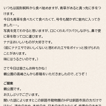
いつもは固形飼料から食べ始めますが、青草があると真っ先に手をつ
けます。
今日も青草を食べたくて食べたくて、号令も聞かずに室内に入ってき
ました・・・。
写真を見てわかると思いますが、口にくわえパクパクしながら、鼻で更
に草を取って口に運びます。
ナナはおいしいものが大好きです。
（前にナナエサでおいしくないと思われたエサをポイッっと投げられた
ことがあります。
味にはうるさいのです。）
さて今日は皆さんお待ちかね！
鶴公園の高嶋さんから原稿をいただきましたので、どうぞ！
ご提案
鶴公園です。
お久しぶりでございます。
聞いた話によりますとこの釧路市動物園のHPは釧路市民の方だけで
はなく、道内の方や、本州の方、日本の方のみならず、世界中の方まで