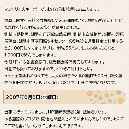
マンドリルのキーボーが、おびひろ動物園に旅立ちます。
湿原に関する有料公共施設5つを5日間限定で、お得価格でご利用い
ただける「しつげん55パス」が誕生しました。
釧路市動物園、釧路市丹頂鶴自然公園、釧路市立博物館、釧路市湿原
展望台、釧路市阿寒国際ツルセンターの5施設を通常料金で利用する
と2,100円になりますが、「しつげん55パス」をお求めいただくと、
1,000円で済んでしまいます。
今月1日から各施設窓口、観光協会等で発売しております。
当園でも扱っておりますので、どうぞご利用下さい。
5ヶ所全部まわれなくても、大人の場合だと動物園で500円、鶴公園
で400円ですから、もう1ヶ所行くだけで、十分にお得になります。
2007年6月6日（水曜日）
出張に行っておりました、HP更新承認者（兼 担当者）です。
ある園館のブログで、開催地が記入されていませんでしたので、あえて
ここでも書かないようにします。北のほうです。