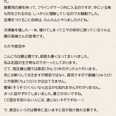
た。
捕獲用の網を持って、フライングケージ内に入るのですが、中にいる鳥
も何をされるかは、しっかりと理解しているので大騒動でした。
足環をつけること自体は、たんたんとやりましたけどね。
冷凍庫を壊した・・・あ、壊れてしまってエサの保存に困っているツル公
園の高嶋さんの登場です。
ただ今換羽中
こんにちは鶴公園です。釧路も暑くなってまいりました。
私は北国の生き物なのでボーッとしております。
さて、現在鶴公園では換羽（かんう）中のタンチョウがいます。
先にお断りしておきますが関羽ではなく、換羽ですので劉備（りゅうび）
とか張飛（ちょうひ）とかは出てきません。
曹操（そうそう）くらいなら出るかも知れませんがわかりません。
おっと話がずれてしまいました。暑さのせいですね。
（三国志を知らない人には、通じないネタですね・・・）
で、換羽というのは簡単に言いますと羽が抜け換わる事です。