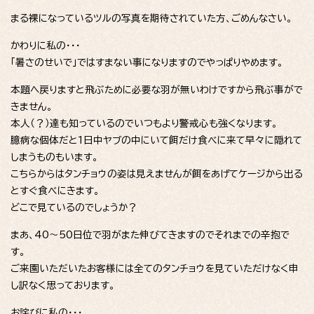
まる裸になっているツルの写真を期待されていた方、ごめんなさい。
かわりに私の・・・
「暑さのせいで」ではすまない事になりますのでやっぱりやめます。
本題へ戻りますと飛ぶために必要な羽が無いわけですから飛ぶ事がで
きません。
本人（？）達も知っているのでいつもより警戒心も強くなります。
臆病な個体だと1日中ヤブの中にいて餌だけ食べに来て早々に隠れて
しまうものもいます。
こちらからはタンチョウの姿は見えませんが餌をあげてケージから出る
とすぐ食べにきます。
どこで見ているのでしょうか？
まあ、40～50日位で羽がまた伸びてきますのでそれまでの辛抱で
す。
ご来園いただいたお客様には全てのタンチョウを見ていただけなく申
し訳なく思っております。
お詫びに私の・・・