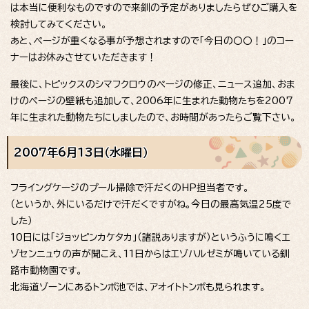
は本当に便利なものですので来釧の予定がありましたらぜひご購入を
検討してみてください。
あと、ページが重くなる事が予想されますので「今日の〇〇！」のコー
ナーはお休みさせていただきます！
最後に、トピックスのシマフクロウのページの修正、ニュース追加、おま
けのページの壁紙も追加して、2006年に生まれた動物たちを2007
年に生まれた動物たちにしましたので、お時間があったらご覧下さい。
2007年6月13日（水曜日）
フライングケージのプール掃除で汗だくのHP担当者です。
（というか、外にいるだけで汗だくですがね。今日の最高気温25度で
した）
10日には「ジョッピンカケタカ」（諸説ありますが）というふうに鳴くエ
ゾセンニュウの声が聞こえ、11日からはエゾハルゼミが鳴いている釧
路市動物園です。
北海道ゾーンにあるトンボ池では、アオイトトンボも見られます。