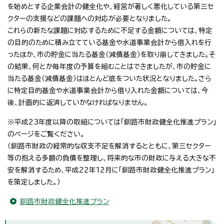
を始めとする企業会計の健全化や、経営が著しく悪化している第三セ
クターの支援などの課題への対応が必要となりました。
これらの新たな課題に対応するために不足する金額については、特定
の目的のために積み立てている基金や水道事業会計から借入れを行
ったほか、市の貯金に当たる基金（減債基金）を取り崩してきました。そ
の結果、何とか毎年度の予算を組むことはできましたが、市の貯金に
当たる基金（減債基金）はほとんど底をついた状況となりました。さら
に特定目的基金や水道事業会計から借り入れた金額については、今
後、計画的に返済していかなければなりません。
※平成23年度以降の取組については「釧路市財政健全化推進プラン」
のページをご覧ください。
（釧路市財政の経常的な収支不足を解消するとともに、第三セクター
等の抱える多額の負債を整理し、将来的な市の財政に与える大きな不
安を解消するため、平成22年12月に「釧路市財政健全化推進プラン」
を策定しました。）
釧路市財政健全化推進プラン