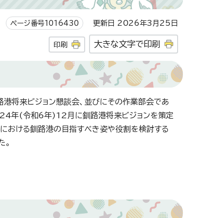
ページ番号1016430
更新日 2026年3月25日
大きな文字で印刷
印刷
路港将来ビジョン懇談会、並びにその作業部会であ
24年(令和6年)12月に釧路港将来ビジョンを策定
後における釧路港の目指すべき姿や役割を検討する
た。