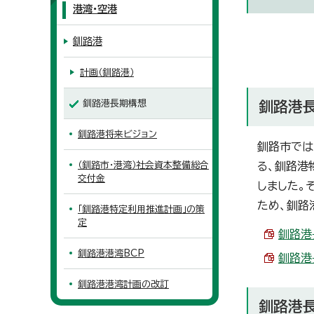
港湾・空港
釧路港
計画（釧路港）
釧路港長期構想
釧路港
釧路港将来ビジョン
釧路市では
（釧路市・港湾）社会資本整備総合
る、釧路港
交付金
しました。
ため、釧路
「釧路港特定利用推進計画」の策
定
釧路港長
釧路港港湾BCP
釧路港長
釧路港港湾計画の改訂
釧路港