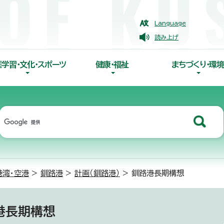
Language
読み上げ
涯学習・文化・スポーツ
健康・福祉
まちづくり・環境
港湾・空港
>
釧路港
>
計画（釧路港）
> 釧路港長期構想
港長期構想