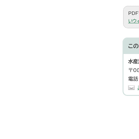
PDF
いウ
この
水産
〒0
電話