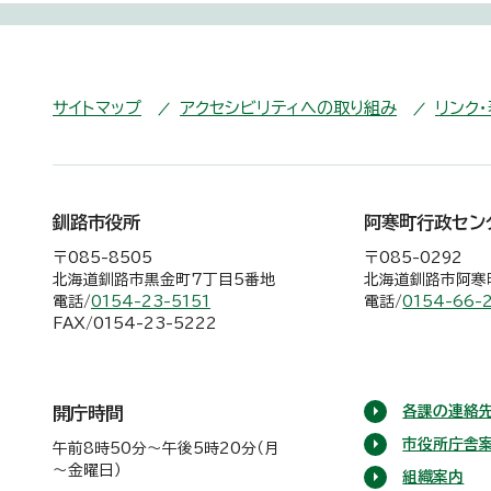
サイトマップ
アクセシビリティへの取り組み
リンク
釧路市役所
阿寒町行政セン
〒085-8505
〒085-0292
北海道釧路市黒金町7丁目5番地
北海道釧路市阿寒町
電話/
0154-23-5151
電話/
0154-66-
FAX/0154-23-5222
各課の連絡先
開庁時間
市役所庁舎
午前8時50分～午後5時20分（月
～金曜日）
組織案内