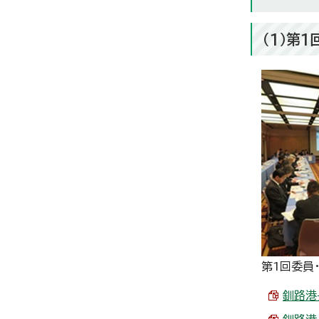
（1）第
第1回委員
釧路港