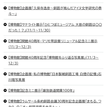
【博物館】企画展「久保寺逸彦～釧路が育んだアイヌ文学研究の泰
斗～」
【博物館】サテライト展示「ひとつぼミュージアム 大昔の釧路は〇〇
だった！？」（11/1～11/30）
【博物館】開館40周年・マリモ常設展リニューアル記念ミニ展示
（11/3～12/3)
【博物館】開館40周年記念「博物館をふり返る写真展」（11/3～
12/3）
【博物館】企画展・私の博物館「日本製紙釧路工場 白煙の記憶」石
川隆写真展
【博物館】記念ミニ展示「雄別鉄道開業100年」
【博物館】ラムサール条約釧路会議30周年記念企画展「まもる、つ