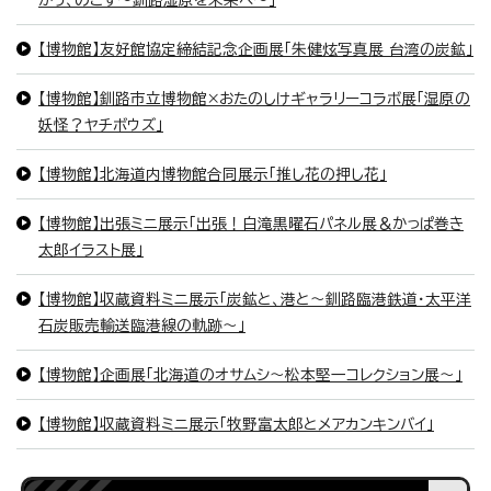
かう、のこす～釧路湿原を未来へ～」
【博物館】友好館協定締結記念企画展「朱健炫写真展 台湾の炭鉱」
【博物館】釧路市立博物館×おたのしけギャラリーコラボ展「湿原の
妖怪？ヤチボウズ」
【博物館】北海道内博物館合同展示「推し花の押し花」
【博物館】出張ミニ展示「出張！白滝黒曜石パネル展＆かっぱ巻き
太郎イラスト展」
【博物館】収蔵資料ミニ展示「炭鉱と、港と〜釧路臨港鉄道・太平洋
石炭販売輸送臨港線の軌跡〜」
【博物館】企画展「北海道のオサムシ～松本堅一コレクション展～」
【博物館】収蔵資料ミニ展示「牧野富太郎とメアカンキンバイ」