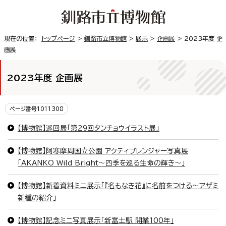
現在の位置：
トップページ
>
釧路市立博物館
>
展示
>
企画展
> 2023年度 企
画展
2023年度 企画展
ページ番号1011308
【博物館】巡回展「第29回タンチョウイラスト展」
【博物館】阿寒摩周国立公園 アクティブレンジャー写真展
「AKANKO Wild Bright～四季を巡る生命の輝き～」
【博物館】新着資料ミニ展示「『名もなき花』に名前をつける～アザミ
新種の紹介」
【博物館】記念ミニ写真展示「新富士駅 開業100年」