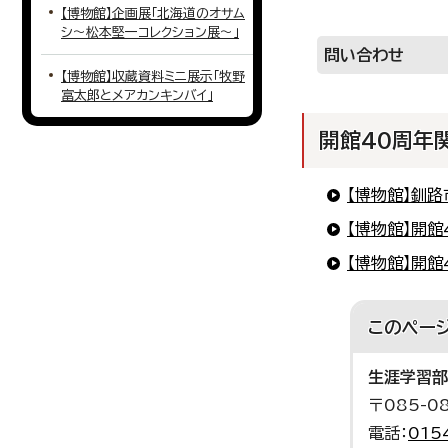
【博物館】企画展「北海道のオサム
シ～松本堅一コレクション展～」
問い合わせ
【博物館】収蔵資料ミニ展示「牧野
富太郎とメアカンキンバイ」
開館40周年
【博物館】釧
【博物館】開館
【博物館】開
このペー
生涯学習部
〒085-
電話：
015