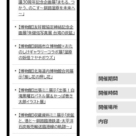
議30周年記念企画展「まもる、つ
かう、のこす～釧路湿原を未来へ
～」
【博物館】友好館協定締結記念企
画展「朱健炫写真展 台湾の炭鉱」
【博物館】釧路市立博物館×おた
のしけギャラリーコラボ展「湿原
の妖怪？ヤチボウズ」
【博物館】北海道内博物館合同展
示「推し花の押し花」
開催期間
【博物館】出張ミニ展示「出張！白
開催時間
滝黒曜石パネル展＆かっぱ巻き
太郎イラスト展」
開催場所
【博物館】収蔵資料ミニ展示「炭鉱
と、港と〜釧路臨港鉄道・太平洋
内容
石炭販売輸送臨港線の軌跡〜」