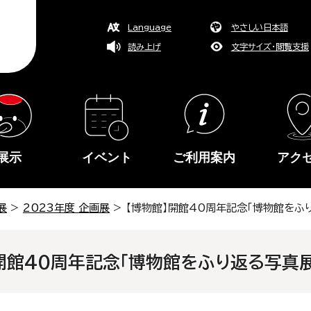
Language
やさしい日本語
読み上げ
文字サイズ・閲覧支援
展示
イベント
ご利用案内
アク
展
>
2023年度 企画展
> 【博物館】開館40周年記念「博物館をふり返
開館40周年記念「博物館をふり返る写真展」（