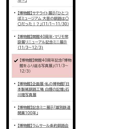
斗～」
【博物館】サテライト展示「ひとつ
ぼミュージアム 大昔の釧路は〇
〇だった！？」（11/1～11/30）
【博物館】開館40周年・マリモ常
設展リニューアル記念ミニ展示
（11/3～12/3)
【博物館】開館40周年記念「博物
館をふり返る写真展」（11/3～
12/3）
【博物館】企画展・私の博物館「日
本製紙釧路工場 白煙の記憶」石
川隆写真展
【博物館】記念ミニ展示「雄別鉄道
開業100年」
【博物館】ラムサール条約釧路会