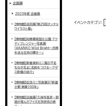
企画展
2023年度 企画展
イベントカテゴリ：
【博物館】巡回展「第29回タンチョ
ウイラスト展」
【博物館】阿寒摩周国立公園 アク
ティブレンジャー写真展
「AKANKO Wild Bright～四季
を巡る生命の輝き～」
【博物館】新着資料ミニ展示「『名
もなき花』に名前をつける～アザ
ミ新種の紹介」
【博物館】記念ミニ写真展示「新富
士駅 開業100年」
【博物館】企画展「久保寺逸彦～釧
路が育んだアイヌ文学研究の泰