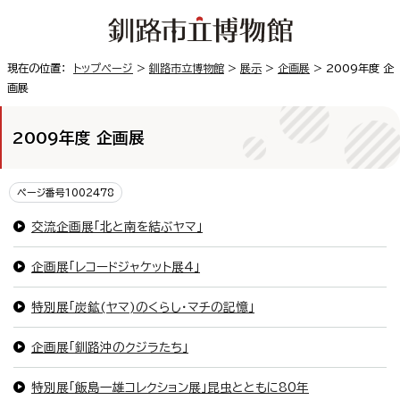
現在の位置：
トップページ
>
釧路市立博物館
>
展示
>
企画展
> 2009年度 企
画展
2009年度 企画展
ページ番号1002478
交流企画展「北と南を結ぶヤマ」
企画展「レコードジャケット展4」
特別展「炭鉱(ヤマ)のくらし・マチの記憶」
企画展「釧路沖のクジラたち」
特別展「飯島一雄コレクション展」昆虫とともに80年