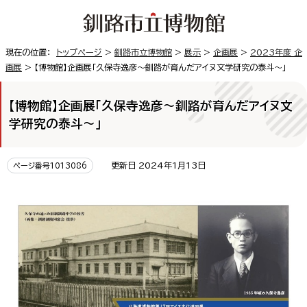
現在の位置：
トップページ
>
釧路市立博物館
>
展示
>
企画展
>
2023年度 企
画展
> 【博物館】企画展「久保寺逸彦～釧路が育んだアイヌ文学研究の泰斗～」
【博物館】企画展「久保寺逸彦～釧路が育んだアイヌ文
学研究の泰斗～」
更新日 2024年1月13日
ページ番号1013086