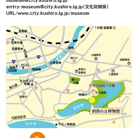
museum@city.kushiro.lg.jp
entry-museum@city.kushiro.lg.jp（文化財関係）
URL/www.city.kushiro.lg.jp/museum