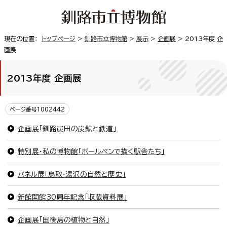
現在の位置：
トップページ
>
釧路市立博物館
>
展示
>
企画展
> 2013年度 企
画展
2013年度 企画展
ページ番号1002442
企画展「釧路炭田の炭鉱と鉄道」
特別展・私の博物館「ボールペンで描く駅舎たち」
パネル展「鳥取・湯沢の自然と歴史」
新館開館30周年記念「収蔵資料展」
企画展「国後島の植物と自然」