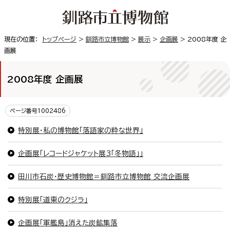
現在の位置：
トップページ
>
釧路市立博物館
>
展示
>
企画展
> 2008年度 企
画展
2008年度 企画展
ページ番号1002486
特別展・私の博物館「落語家の粋な世界」
企画展「レコードジャケット展3「冬物語」」
田川市石炭・歴史博物館＝釧路市立博物館 交流企画展
特別展「道東のクジラ」
企画展「軍艦島」消えた炭鉱集落