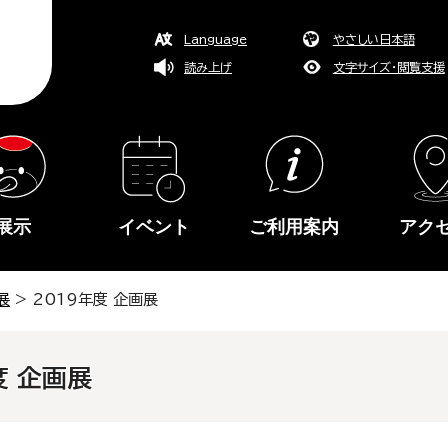
Language
やさしい日本語
読み上げ
文字サイズ・閲覧支援
展示
イベント
ご利用案内
アク
展
> 2019年度 企画展
度 企画展