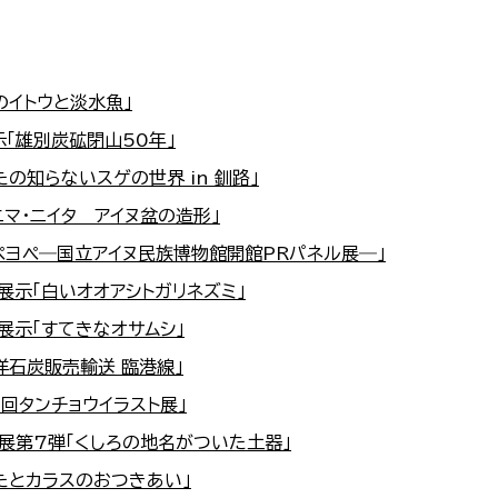
のイトウと淡水魚」
示「雄別炭砿閉山50年」
の知らないスゲの世界 in 釧路」
ニマ・ニイタ アイヌ盆の造形」
ペヨペ―国立アイヌ民族博物館開館PRパネル展―」
展示「白いオオアシトガリネズミ」
展示「すてきなオサムシ」
洋石炭販売輸送 臨港線」
5回タンチョウイラスト展」
展第7弾「くしろの地名がついた土器」
たとカラスのおつきあい」