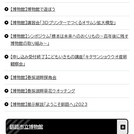
【博物館】博物館で遊ぼう
【博物館】講習会「3Dプリンターでつくるオサムシ拡大模型」
【博物館】シンポジウム「標本は未来へのおくりもの～百年後に残す
博物館の取り組み～」
【申し込み受付終了】こどもいきもの講座「キタサンショウウオ産卵
観察会」
【博物館】春採湖畔探鳥会
【博物館】春採湖畔草花ウオッチング
【博物館】展示解説「ようこそ釧路へ」2023
釧路市立博物館