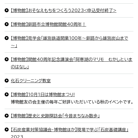
【博物館】おそなえもちをつくろう2023<申込受付終了>
【博物館】釧路市立博物館開館40周年！
【博物館】見学会「雄別鉄道開業100年～釧路から雄別炭山まで
～」
【博物館】開館40周年記念講演会「阿寒湖のマリモ むかしといま
のはなし」
化石クリーニング教室
【博物館】10月1日は博物館まつり!
博物館友の会主催の毎年ご好評いただいている秋のイベントです。
【博物館】歴史と史跡探訪会「今昔まちなみ散歩」
【石炭産業対策協議会・博物館ほか】現場で学ぶ「石炭基礎講座」
2023