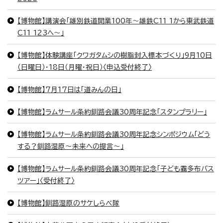
【博物館】講演会「雄別鉄道開業100年〜雄鉄C11 1から東武鉄道
C11 123へ〜」
【博物館】体験講座「クワガタムシの樹脂封入標本づくり」9月10日
（日曜日）・18日（月曜・祝日）〈申込受付終了〉
【博物館】7月17日は「道みんの日」
【博物館】ラムサール条約釧路会議30周年記念「スタンプラリー」
【博物館】ラムサール条約釧路会議30周年記念シンポジウム「どう
する？釧路湿原～未来への提言～」
【博物館】ラムサール条約釧路会議30周年記念「子ども霧多布バス
ツアー」〈受付終了〉
【博物館】釧路湿原のサケしらべ隊