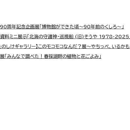
立90周年記念企画展「博物館ができた頃～90年前のくしろ～」
資料ミニ展示「北海の守護神・巡視船 (旧)そうや 1978-2025
たのしけギャラリー】このモコモコなんだ？展～やちっぺ、いるかも
画展「みんなで調べた！春採湖畔の植物と花ごよみ」