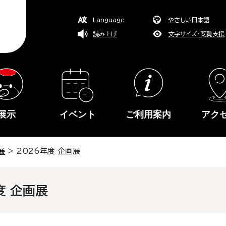
Language
やさしい日本語
読み上げ
文字サイズ・閲覧支援
展示
イベント
ご利用案内
アク
展
> 2026年度 企画展
度 企画展