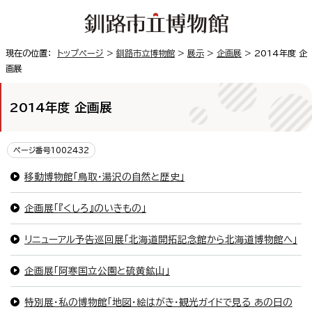
現在の位置：
トップページ
>
釧路市立博物館
>
展示
>
企画展
> 2014年度 企
画展
2014年度 企画展
ページ番号1002432
移動博物館「鳥取・湯沢の自然と歴史」
企画展「『くしろ』のいきもの」
リニューアル予告巡回展「北海道開拓記念館から北海道博物館へ」
企画展「阿寒国立公園と硫黄鉱山」
特別展・私の博物館「地図・絵はがき・観光ガイドで見る あの日の