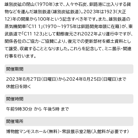
雄別炭砿の閉山（1970年）まで、人々や石炭、釧路港に出入りする貨
物などを運んだ雄別鉄道（雄別炭砿鉄道）。2023年は1923（大正
12）年の開業から100年という記念すべき年です。また、雄別鉄道の
蒸気機関車「C11 1」（1970〜1975年は釧路開発埠頭に在籍）が、東
武鉄道で「C11 123」として動態復元され2022年より運行中ですが、
関係各位のご協力・ご協賛により、復元での更新部材を郷土資料とし
て譲受、収蔵することとなりました。これらを記念して、ミニ展示・関連
行事を行います。
開催期間
2023年8月27日（日曜日）から2024年8月25日（日曜日）まで
休館日を除く
開催時間
午前9時30分 から 午後5時 まで
開催場所
博物館マンモスホール（無料）・常設展示室2階（入館料が必要です）