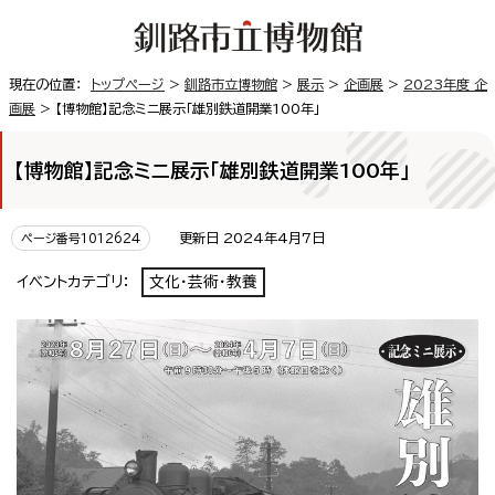
現在の位置：
トップページ
>
釧路市立博物館
>
展示
>
企画展
>
2023年度 企
画展
> 【博物館】記念ミニ展示「雄別鉄道開業100年」
【博物館】記念ミニ展示「雄別鉄道開業100年」
更新日 2024年4月7日
ページ番号1012624
イベントカテゴリ：
文化・芸術・教養