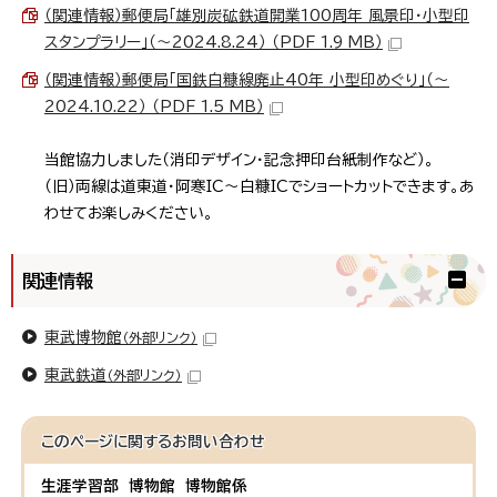
（関連情報）郵便局「雄別炭砿鉄道開業100周年 風景印・小型印
スタンプラリー」（～2024.8.24） （PDF 1.9 MB）
（関連情報）郵便局「国鉄白糠線廃止40年 小型印めぐり」（～
2024.10.22） （PDF 1.5 MB）
当館協力しました（消印デザイン・記念押印台紙制作など）。
（旧）両線は道東道・阿寒IC～白糠ICでショートカットできます。あ
わせてお楽しみください。
関連情報
東武博物館
（外部リンク）
東武鉄道
（外部リンク）
このページに関する
お問い合わせ
生涯学習部 博物館 博物館係