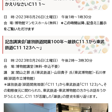
かえりなさいC11 1〜
日 時：2023年8月26日（土曜日） 午後1時〜1時30分
会 場：博物館マンモスホール（無料）
＊この時間以降、記念ミニ展示
をご覧いただけます
記念講演会「雄別鉄道開業100年〜雄鉄C11 1から東武
鉄道C11 123へ〜」
日 時：2023年8月26日（土曜日） 午後2時〜3時30分
会 場：博物館講堂（無料・申込不要）
講 演：関山之郭 氏（東武鉄道）・山田貴子 氏（東武博物館）・石川孝
織（釧路市立博物館）
＊雄別鉄道（釧路開発埠頭）「C11 1」から東武鉄道「C11 123」へ。そ
の動態復元に関わられた、東武鉄道・東武博物館の方からお話をうか
がうとともに、C11 1が活躍した「雄鉄」の歴史を振り返ります。