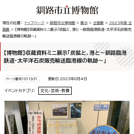
現在の位置：
トップページ
>
釧路市立博物館
>
展示
>
企画展
>
2023年度 企
画展
> 【博物館】収蔵資料ミニ展示「炭鉱と、港と〜釧路臨港鉄道・太平洋石炭販売
輸送臨港線の軌跡〜」
【博物館】収蔵資料ミニ展示「炭鉱と、港と〜釧路臨港
鉄道・太平洋石炭販売輸送臨港線の軌跡〜」
更新日 2023年8月4日
ページ番号1011931
イベントカテゴリ：
文化・芸術・教養