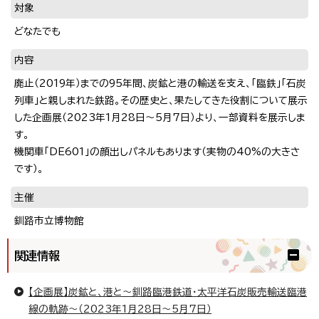
対象
どなたでも
内容
廃止（2019年）までの95年間、炭鉱と港の輸送を支え、「臨鉄」「石炭
列車」と親しまれた鉄路。その歴史と、果たしてきた役割について展示
した企画展（2023年1月28日～5月7日）より、一部資料を展示しま
す。
機関車「DE601」の顔出しパネルもあります（実物の40%の大きさ
です）。
主催
釧路市立博物館
関連情報
【企画展】炭鉱と、港と〜釧路臨港鉄道・太平洋石炭販売輸送臨港
線の軌跡〜（2023年1月28日～5月7日）