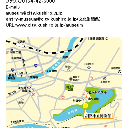
ファクス/0154-42-6000
E-mail/
museum@city.kushiro.lg.jp
entry-museum@city.kushiro.lg.jp（文化財関係）
URL/www.city.kushiro.lg.jp/museum